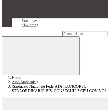
Erasmus+
eTwinning
Campo di ricerca per le pagine del sito
Home
>
Albo Sindacale
>
[Sindacato Nazionale FederATA] CONCORSO
STRAORDINARIO BIS, CONSEGUI I 5 CFU CON NOI