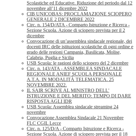
Scolastiche ed Educative. Riduzione del periodo dal 12
novembre all’11 dicembre 2022
CIB UNICOBAS: PROCLAMAZIONE SCIOPERO
GENERALE 2 DICEMBRE 2022
Circ. n. 154/D/ATA - Comparto Istruzione e Ricerca -
Sezione Scuola. Azione di sciopero prevista per il 2
dicembre
Convocazione di un’assemblea sindacale regionale, dei
docenti IRC delle istituzioni scolastiche di ogni ordine e
grado delle regioni Campania, Basilicata, Molise,
Calabria, Puglia e Sicilia
USB Scuola: le ragioni dello sciopero del 2 dicembre
Circ. n. 143/ATA - ASSEMBLEA SINDACALE
REGIONALE ANIEF SCUOLA PERSONALE
A.T.A. IN MODALITÀ TELEMATICA. 25
NOVEMBRE 2022.
IL SAIR SCRIVE AL MINISTRO DELL'
ISTRUZIONE E DEL MERITO: TEMPO DI DARE
RISPOSTA AGLI IDR
USB Scuola: Assemblea sindacale streaming 24
novembre
Convocazione Assemblea Sindacale 21 Novembre
FLC CGIL Lecce
Circ. n. 125/D/A - Comparto Istruzione e Ricerca -
Sezione Scuola. Azione di sciopero prevista per il 18