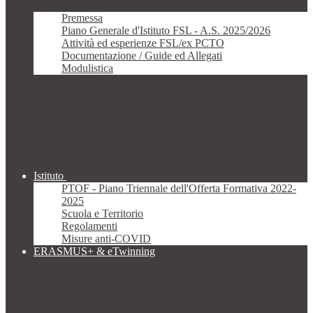
Premessa
Piano Generale d'Istituto FSL - A.S. 2025/2026
Attività ed esperienze FSL/ex PCTO
Documentazione / Guide ed Allegati
Modulistica
Istituto
PTOF - Piano Triennale dell'Offerta Formativa 2022-
2025
Scuola e Territorio
Regolamenti
Misure anti-COVID
ERASMUS+ & eTwinning