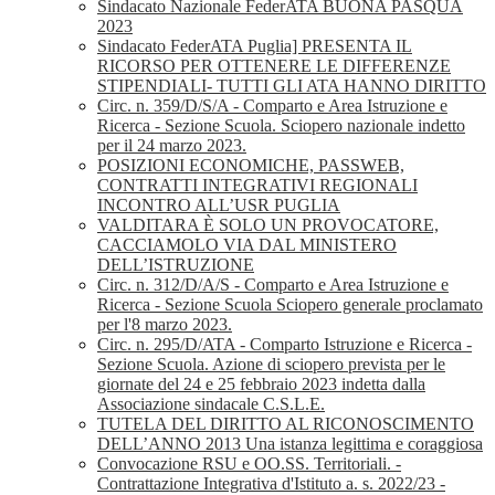
Sindacato Nazionale FederATA BUONA PASQUA
2023
Sindacato FederATA Puglia] PRESENTA IL
RICORSO PER OTTENERE LE DIFFERENZE
STIPENDIALI- TUTTI GLI ATA HANNO DIRITTO
Circ. n. 359/D/S/A - Comparto e Area Istruzione e
Ricerca - Sezione Scuola. Sciopero nazionale indetto
per il 24 marzo 2023.
POSIZIONI ECONOMICHE, PASSWEB,
CONTRATTI INTEGRATIVI REGIONALI
INCONTRO ALL’USR PUGLIA
VALDITARA È SOLO UN PROVOCATORE,
CACCIAMOLO VIA DAL MINISTERO
DELL’ISTRUZIONE
Circ. n. 312/D/A/S - Comparto e Area Istruzione e
Ricerca - Sezione Scuola Sciopero generale proclamato
per l'8 marzo 2023.
Circ. n. 295/D/ATA - Comparto Istruzione e Ricerca -
Sezione Scuola. Azione di sciopero prevista per le
giornate del 24 e 25 febbraio 2023 indetta dalla
Associazione sindacale C.S.L.E.
TUTELA DEL DIRITTO AL RICONOSCIMENTO
DELL’ANNO 2013 Una istanza legittima e coraggiosa
Convocazione RSU e OO.SS. Territoriali. -
Contrattazione Integrativa d'Istituto a. s. 2022/23 -