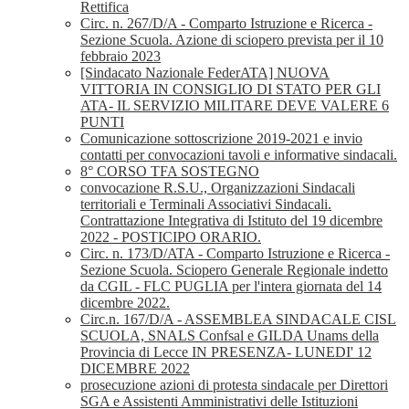
Rettifica
Circ. n. 267/D/A - Comparto Istruzione e Ricerca -
Sezione Scuola. Azione di sciopero prevista per il 10
febbraio 2023
[Sindacato Nazionale FederATA] NUOVA
VITTORIA IN CONSIGLIO DI STATO PER GLI
ATA- IL SERVIZIO MILITARE DEVE VALERE 6
PUNTI
Comunicazione sottoscrizione 2019-2021 e invio
contatti per convocazioni tavoli e informative sindacali.
8° CORSO TFA SOSTEGNO
convocazione R.S.U., Organizzazioni Sindacali
territoriali e Terminali Associativi Sindacali.
Contrattazione Integrativa di Istituto del 19 dicembre
2022 - POSTICIPO ORARIO.
Circ. n. 173/D/ATA - Comparto Istruzione e Ricerca -
Sezione Scuola. Sciopero Generale Regionale indetto
da CGIL - FLC PUGLIA per l'intera giornata del 14
dicembre 2022.
Circ.n. 167/D/A - ASSEMBLEA SINDACALE CISL
SCUOLA, SNALS Confsal e GILDA Unams della
Provincia di Lecce IN PRESENZA- LUNEDI' 12
DICEMBRE 2022
prosecuzione azioni di protesta sindacale per Direttori
SGA e Assistenti Amministrativi delle Istituzioni