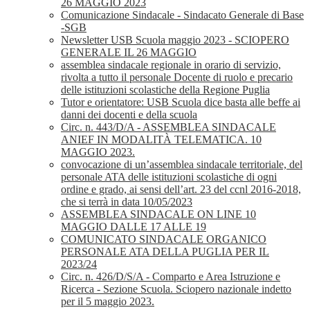
26 MAGGIO 2023
Comunicazione Sindacale - Sindacato Generale di Base
-SGB
Newsletter USB Scuola maggio 2023 - SCIOPERO
GENERALE IL 26 MAGGIO
assemblea sindacale regionale in orario di servizio,
rivolta a tutto il personale Docente di ruolo e precario
delle istituzioni scolastiche della Regione Puglia
Tutor e orientatore: USB Scuola dice basta alle beffe ai
danni dei docenti e della scuola
Circ. n. 443/D/A - ASSEMBLEA SINDACALE
ANIEF IN MODALITÀ TELEMATICA. 10
MAGGIO 2023.
convocazione di un’assemblea sindacale territoriale, del
personale ATA delle istituzioni scolastiche di ogni
ordine e grado, ai sensi dell’art. 23 del ccnl 2016-2018,
che si terrà in data 10/05/2023
ASSEMBLEA SINDACALE ON LINE 10
MAGGIO DALLE 17 ALLE 19
COMUNICATO SINDACALE ORGANICO
PERSONALE ATA DELLA PUGLIA PER IL
2023/24
Circ. n. 426/D/S/A - Comparto e Area Istruzione e
Ricerca - Sezione Scuola. Sciopero nazionale indetto
per il 5 maggio 2023.