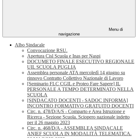
Menu di
navigazione
Albo Sindacale
Convocazione RSU.
Apertura Cisl Scuola e Inas per Naspi
DOCUMETO FINALE ESECUTIVO REGIONALE
UIL SCUOLA PUGLIA
Assemblea personale ATA mercoledì 14 giugno su
rinnovo Contratto Collettivo Nazionale di Lavoro
[Seminario FLC CGIL e Proteo Fare Sapere] IL
PERSONALE A TEMPO DETERMINATO NELLA
SCUOLA
[SINDACATO DOCENTI - SADOC INFORMA]
INCONTRO FORMATIVO GRATUITO DOCENTI
Circ. n. 478/D/A/S - Comparto e Area Istruzione e
Ricerca - Sezione Scuola. Sciopero nazionale indetto
per il 26 maggio 2023
Circ. n. 468/D/A - ASSEMBLEA SINDACALE
ANIEF SCUOLA IN MODALITÀ TELEMATICA.