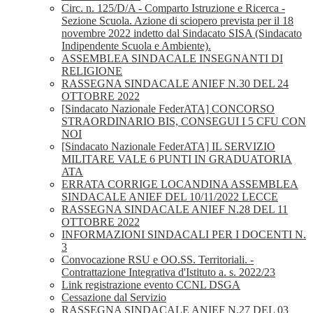
Circ. n. 125/D/A - Comparto Istruzione e Ricerca -
Sezione Scuola. Azione di sciopero prevista per il 18
novembre 2022 indetto dal Sindacato SISA (Sindacato
Indipendente Scuola e Ambiente).
ASSEMBLEA SINDACALE INSEGNANTI DI
RELIGIONE
RASSEGNA SINDACALE ANIEF N.30 DEL 24
OTTOBRE 2022
[Sindacato Nazionale FederATA] CONCORSO
STRAORDINARIO BIS, CONSEGUI I 5 CFU CON
NOI
[Sindacato Nazionale FederATA] IL SERVIZIO
MILITARE VALE 6 PUNTI IN GRADUATORIA
ATA
ERRATA CORRIGE LOCANDINA ASSEMBLEA
SINDACALE ANIEF DEL 10/11/2022 LECCE
RASSEGNA SINDACALE ANIEF N.28 DEL 11
OTTOBRE 2022
INFORMAZIONI SINDACALI PER I DOCENTI N.
3
Convocazione RSU e OO.SS. Territoriali. -
Contrattazione Integrativa d'Istituto a. s. 2022/23
Link registrazione evento CCNL DSGA
Cessazione dal Servizio
RASSEGNA SINDACALE ANIEF N.27 DEL 03