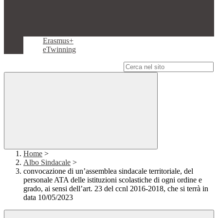
Erasmus+
eTwinning
Campo di ricerca per le pagine del sito
Home
>
Albo Sindacale
>
convocazione di un’assemblea sindacale territoriale, del
personale ATA delle istituzioni scolastiche di ogni ordine e
grado, ai sensi dell’art. 23 del ccnl 2016-2018, che si terrà in
data 10/05/2023