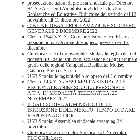
prosecuzione azioni di protesta sindacale per Direttori
SGA e Assistenti Amministrativi delle Istituzioni
Scolastiche ed Educative. Riduzione del periodo dal 12
novembre all’11 dicembre 2022
CIB UNICOBAS: PROCLAMAZIONE SCIOPERO
GENERALE 2 DICEMBRE 2022
Circ. n. 154/D/ATA - Comparto Istruzione e Ricerca -
Sezione Scuola. Azione di sciopero prevista per il 2
dicembre
Convocazione di un’assemblea sindacale regionale, dei
docenti IRC delle istituzioni scolastiche di ogni ordine e
grado delle regioni Campania, Basilicata, Molise,
Calabria, Puglia e Sicilia
USB Scuola: le ragioni dello sciopero del 2 dicembre
Circ. n. 143/ATA - ASSEMBLEA SINDACALE
REGIONALE ANIEF SCUOLA PERSONALE
A.T.A. IN MODALITÀ TELEMATICA. 25
NOVEMBRE 2022.
IL SAIR SCRIVE AL MINISTRO DELL'
ISTRUZIONE E DEL MERITO: TEMPO DI DARE
RISPOSTA AGLI IDR
USB Scuola: Assemblea sindacale streaming 24
novembre
Convocazione Assemblea Sindacale 21 Novembre
FLC CGIL Lecce