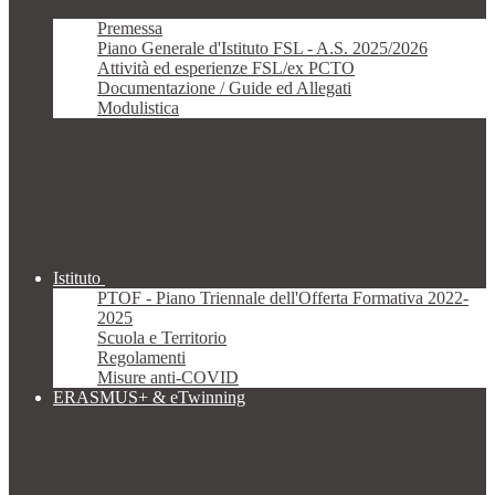
Premessa
Piano Generale d'Istituto FSL - A.S. 2025/2026
Attività ed esperienze FSL/ex PCTO
Documentazione / Guide ed Allegati
Modulistica
Istituto
PTOF - Piano Triennale dell'Offerta Formativa 2022-
2025
Scuola e Territorio
Regolamenti
Misure anti-COVID
ERASMUS+ & eTwinning