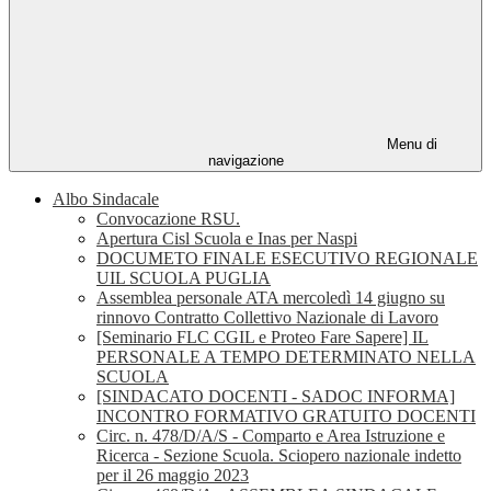
Menu di
navigazione
Albo Sindacale
Convocazione RSU.
Apertura Cisl Scuola e Inas per Naspi
DOCUMETO FINALE ESECUTIVO REGIONALE
UIL SCUOLA PUGLIA
Assemblea personale ATA mercoledì 14 giugno su
rinnovo Contratto Collettivo Nazionale di Lavoro
[Seminario FLC CGIL e Proteo Fare Sapere] IL
PERSONALE A TEMPO DETERMINATO NELLA
SCUOLA
[SINDACATO DOCENTI - SADOC INFORMA]
INCONTRO FORMATIVO GRATUITO DOCENTI
Circ. n. 478/D/A/S - Comparto e Area Istruzione e
Ricerca - Sezione Scuola. Sciopero nazionale indetto
per il 26 maggio 2023