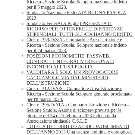
Ricerca - Sezione Scuola. Sciopero nazionale indetto
per il 5 maggio 2023.
Sindacato Nazionale FederATA BUONA PASQUA
2023
Sindacato FederATA Puglia] PRESENTA IL
RICORSO PER OTTENERE LE DIFFERENZE
STIPENDIALI- TUTTI GLI ATA HANNO DIRITTO
Circ. n. 359/D/S/A - Comparto e Area Istruzione e
Ricerca - Sezione Scuola. Sciopero nazionale indetto
per il 24 marzo 2023.
POSIZIONI ECONOMICHE, PASSWEB,
CONTRATTI INTEGRATIVI REGIONALI
INCONTRO ALL’USR PUGLIA
VALDITARA È SOLO UN PROVOCATORE,
CACCIAMOLO VIA DAL MINISTERO
DELL’ISTRUZIONE
Circ. n. 312/D/A/S - Comparto e Area Istruzione e
Ricerca - Sezione Scuola Sciopero generale proclamato
per l'8 marzo 2023.
Circ. n. 295/D/ATA - Comparto Istruzione e Ricerca -
Sezione Scuola. Azione di sciopero prevista per le
giornate del 24 e 25 febbraio 2023 indetta dalla
Associazione sindacale C.S.L.E.
TUTELA DEL DIRITTO AL RICONOSCIMENTO
DELL’ANNO 2013 Una istanza legittima e coraggiosa