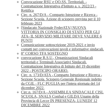
Convocazione RSU e OO.SS. Territoriali. -
Contrattazione Integrativa d'Istituto a. s. 2022/23 -
Rettifica
Circ. n. 267/D/A - Comparto Istruzione e Ricerca -
Sezione Scuola. Azione di sciopero prevista per il 10
febbraio 2023
[Sindacato Nazionale FederATA] NUOVA
VITTORIA IN CONSIGLIO DI STATO PER GLI
ATA- IL SERVIZIO MILITARE DEVE VALERE 6
PUNTI
Comunicazione sottoscrizione 2019-2021 e invio
contatti per convocazioni tavoli e informative sindacali.
8° CORSO TFA SOSTEGNO
convocazione R.S.U., Organizzazioni Sindacali
territoriali e Terminali Associativi Sindacali.
Contrattazione Integrativa di Istituto del 19 dicembre
2022 - POSTICIPO ORARIO.
Circ. n. 173/D/ATA - Comparto Istruzione e Ricerca -
Sezione Scuola. Sciopero Generale Regionale indetto
da CGIL - FLC PUGLIA per l'intera giornata del 14
dicembre 2022.
Circ.n. 167/D/A - ASSEMBLEA SINDACALE CISL
SCUOLA, SNALS Confsal e GILDA Unams della
Provincia di Lecce IN PRESENZA- LUNEDI' 12
DICEMBRE 2022