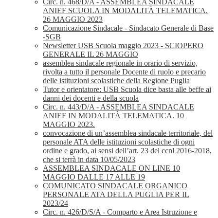
Circ. n. 468/D/A - ASSEMBLEA SINDACALE
ANIEF SCUOLA IN MODALITÀ TELEMATICA.
26 MAGGIO 2023
Comunicazione Sindacale - Sindacato Generale di Base
-SGB
Newsletter USB Scuola maggio 2023 - SCIOPERO
GENERALE IL 26 MAGGIO
assemblea sindacale regionale in orario di servizio,
rivolta a tutto il personale Docente di ruolo e precario
delle istituzioni scolastiche della Regione Puglia
Tutor e orientatore: USB Scuola dice basta alle beffe ai
danni dei docenti e della scuola
Circ. n. 443/D/A - ASSEMBLEA SINDACALE
ANIEF IN MODALITÀ TELEMATICA. 10
MAGGIO 2023.
convocazione di un’assemblea sindacale territoriale, del
personale ATA delle istituzioni scolastiche di ogni
ordine e grado, ai sensi dell’art. 23 del ccnl 2016-2018,
che si terrà in data 10/05/2023
ASSEMBLEA SINDACALE ON LINE 10
MAGGIO DALLE 17 ALLE 19
COMUNICATO SINDACALE ORGANICO
PERSONALE ATA DELLA PUGLIA PER IL
2023/24
Circ. n. 426/D/S/A - Comparto e Area Istruzione e