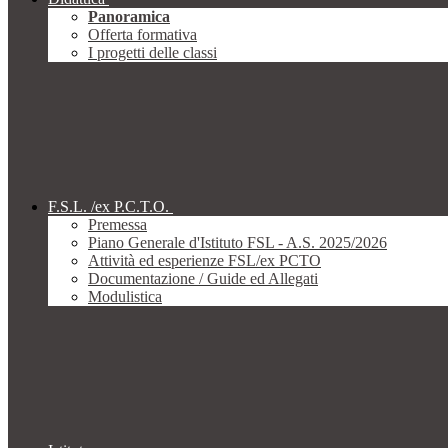
Panoramica
Offerta formativa
I progetti delle classi
F.S.L. /ex P.C.T.O.
Premessa
Piano Generale d'Istituto FSL - A.S. 2025/2026
Attività ed esperienze FSL/ex PCTO
Documentazione / Guide ed Allegati
Modulistica