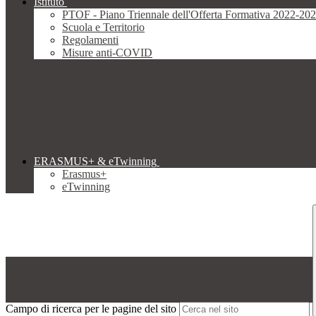
Istituto
PTOF - Piano Triennale dell'Offerta Formativa 2022-20
Scuola e Territorio
Regolamenti
Misure anti-COVID
ERASMUS+ & eTwinning
Erasmus+
eTwinning
Campo di ricerca per le pagine del sito