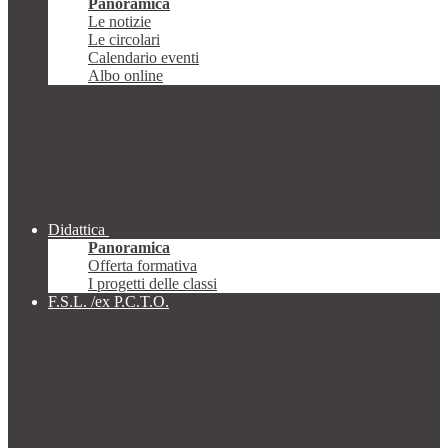
Panoramica
Le notizie
Le circolari
Calendario eventi
Albo online
Didattica
Panoramica
Offerta formativa
I progetti delle classi
F.S.L. /ex P.C.T.O.