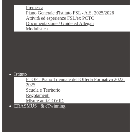
Premessa
Piano Generale d'Istituto FSL - A.S. 2025/2026
Attività ed esperienze FSL/ex PCTO
Documentazione / Guide ed Allegati
Modulistica
Istituto
PTOF - Piano Triennale dell'Offerta Formativa 2022-
2025
Scuola e Territorio
Regolamenti
Misure anti-COVID
ERASMUS+ & eTwinning