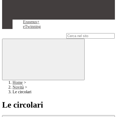
Erasmus+
eTwinning
Campo di ricerca per le pagine del sito
Home
>
Novità
>
Le circolari
Le circolari