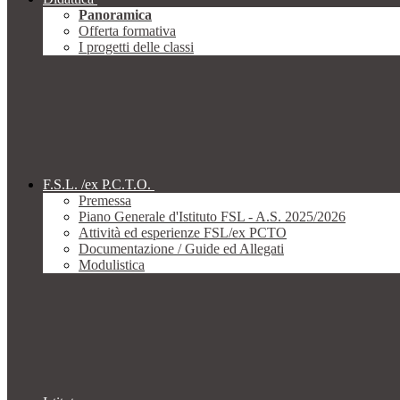
Panoramica
Offerta formativa
I progetti delle classi
F.S.L. /ex P.C.T.O.
Premessa
Piano Generale d'Istituto FSL - A.S. 2025/2026
Attività ed esperienze FSL/ex PCTO
Documentazione / Guide ed Allegati
Modulistica