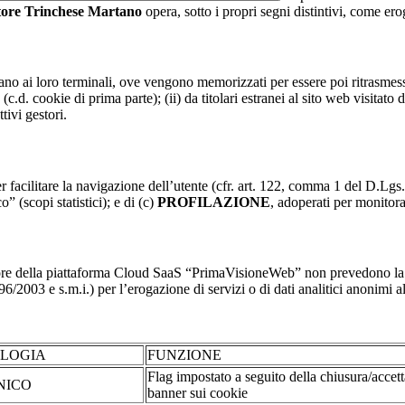
atore Trinchese Martano
opera, sotto i propri segni distintivi, come erog
nviano ai loro terminali, ove vengono memorizzati per essere poi ritrasmessi
(c.d. cookie di prima parte); (ii) da titolari estranei al sito web visitato 
tivi gestori.
r facilitare la navigazione dell’utente (cfr. art. 122, comma 1 del D.Lgs
o” (scopi statistici); e di (c)
PROFILAZIONE
, adoperati per monitor
re della piattaforma Cloud SaaS “PrimaVisioneWeb” non prevedono la regi
2003 e s.m.i.) per l’erogazione di servizi o di dati analitici anonimi al 
OLOGIA
FUNZIONE
Flag impostato a seguito della chiusura/accet
NICO
banner sui cookie