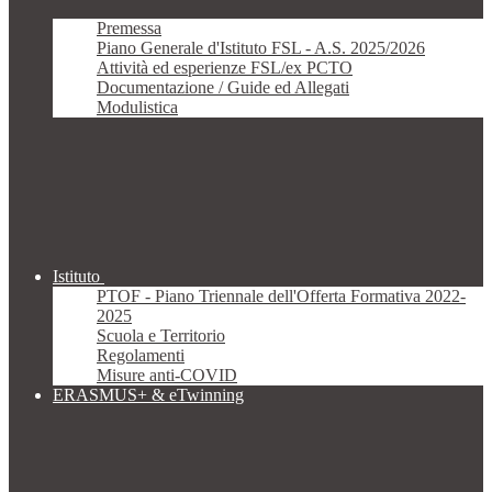
Premessa
Piano Generale d'Istituto FSL - A.S. 2025/2026
Attività ed esperienze FSL/ex PCTO
Documentazione / Guide ed Allegati
Modulistica
Istituto
PTOF - Piano Triennale dell'Offerta Formativa 2022-
2025
Scuola e Territorio
Regolamenti
Misure anti-COVID
ERASMUS+ & eTwinning