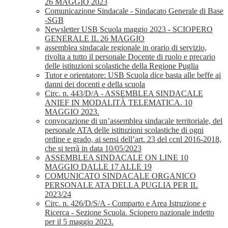
26 MAGGIO 2023
Comunicazione Sindacale - Sindacato Generale di Base
-SGB
Newsletter USB Scuola maggio 2023 - SCIOPERO
GENERALE IL 26 MAGGIO
assemblea sindacale regionale in orario di servizio,
rivolta a tutto il personale Docente di ruolo e precario
delle istituzioni scolastiche della Regione Puglia
Tutor e orientatore: USB Scuola dice basta alle beffe ai
danni dei docenti e della scuola
Circ. n. 443/D/A - ASSEMBLEA SINDACALE
ANIEF IN MODALITÀ TELEMATICA. 10
MAGGIO 2023.
convocazione di un’assemblea sindacale territoriale, del
personale ATA delle istituzioni scolastiche di ogni
ordine e grado, ai sensi dell’art. 23 del ccnl 2016-2018,
che si terrà in data 10/05/2023
ASSEMBLEA SINDACALE ON LINE 10
MAGGIO DALLE 17 ALLE 19
COMUNICATO SINDACALE ORGANICO
PERSONALE ATA DELLA PUGLIA PER IL
2023/24
Circ. n. 426/D/S/A - Comparto e Area Istruzione e
Ricerca - Sezione Scuola. Sciopero nazionale indetto
per il 5 maggio 2023.