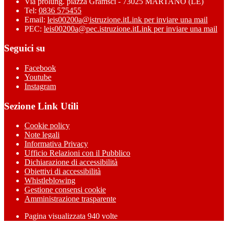
Via prolung. piazza Gramsci - 73025 MARTANO (LE)
Tel:
0836 575455
Email:
leis00200a@istruzione.it
Link per inviare una mail
PEC:
leis00200a@pec.istruzione.it
Link per inviare una mail
Seguici su
Facebook
Youtube
Instagram
Sezione Link Utili
Cookie policy
Note legali
Informativa Privacy
Ufficio Relazioni con il Pubblico
Dichiarazione di accessibilità
Obiettivi di accessibilità
Whistleblowing
Gestione consensi cookie
Amministrazione trasparente
Pagina visualizzata
940
volte