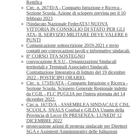
Rettifica
Circ. n. 267/D/A - Comparto Istruzione e Ricerca -
Sezione Scuola. Azione di sciopero prevista per il 10
febbraio 2023
[Sindacato Nazionale FederATA] NUOVA
VITTORIA IN CONSIGLIO DI STATO PER GLI
ATA- IL SERVIZIO MILITARE DEVE VALERE 6
PUNTI
Comunicazione sottoscrizione 2019-2021 e invio
contatti per convocazioni tavoli e informative sindacali.
8° CORSO TFA SOSTEGNO
convocazione R.S.U., Organizzazioni Sindacali
territoriali e Terminali Associativi Sindacali.
Contrattazione Integrativa di Istituto del 19 dicembre
2022 - POSTICIPO ORARIO.
Circ. n. 173/D/ATA - Comparto Istruzione e Ricerca -
Sezione Scuola. Sciopero Generale Regionale indetto
da CGIL - FLC PUGLIA per l'intera giornata del 14
dicembre 2022.
Circ.n. 167/D/A - ASSEMBLEA SINDACALE CISL
SCUOLA, SNALS Confsal e GILDA Unams della
Provincia di Lecce IN PRESENZA- LUNEDI' 12
DICEMBRE 2022
prosecuzione azioni di protesta sindacale per Direttori
SGA e Assistenti Amministrativi delle Istituzioni