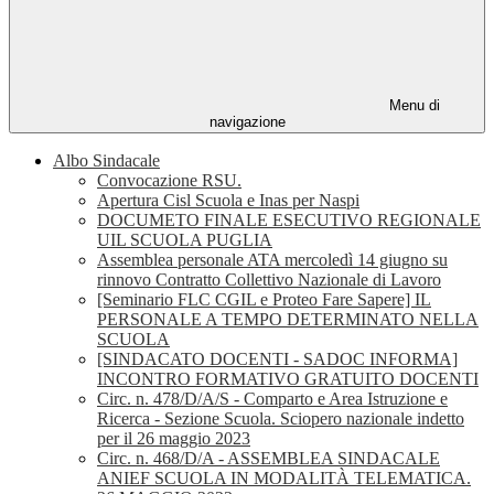
Menu di
navigazione
Albo Sindacale
Convocazione RSU.
Apertura Cisl Scuola e Inas per Naspi
DOCUMETO FINALE ESECUTIVO REGIONALE
UIL SCUOLA PUGLIA
Assemblea personale ATA mercoledì 14 giugno su
rinnovo Contratto Collettivo Nazionale di Lavoro
[Seminario FLC CGIL e Proteo Fare Sapere] IL
PERSONALE A TEMPO DETERMINATO NELLA
SCUOLA
[SINDACATO DOCENTI - SADOC INFORMA]
INCONTRO FORMATIVO GRATUITO DOCENTI
Circ. n. 478/D/A/S - Comparto e Area Istruzione e
Ricerca - Sezione Scuola. Sciopero nazionale indetto
per il 26 maggio 2023
Circ. n. 468/D/A - ASSEMBLEA SINDACALE
ANIEF SCUOLA IN MODALITÀ TELEMATICA.