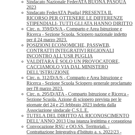
Sindacato Nazionale FederATA BUONA PASQUA
2023
Sindacato FederATA Puglia] PRESENTA IL
RICORSO PER OTTENERE LE DIFFERENZE
STIPENDIALI- TUTTI GLI ATA HANNO DIRITTO
Circ. n. 359/D/S/A - Comparto e Area Istruzione e
Ricerca - Sezione Scuola. Sciopero nazionale indetto
per il 24 marzo 2023.
POSIZIONI ECONOMICHE, PASSWEB,
CONTRATTI INTEGRATIVI REGIONALI
INCONTRO ALL’USR PUGLIA
VALDITARA È SOLO UN PROVOCATORE,
CACCIAMOLO VIA DAL MINISTERO
DELL’ISTRUZIONE
Circ. n. 312/D/A/S - Comparto e Area Istruzione e
Ricerca - Sezione Scuola Sciopero generale proclamato
per l'8 marzo 2023.
Circ. n. 295/D/ATA - Comparto Istruzione e Ricerca -
Sezione Scuola. Azione di sciopero prevista per le
giornate del 24 e 25 febbraio 2023 indetta dalla
Associazione sindacale C.S.L.E.
TUTELA DEL DIRITTO AL RICONOSCIMENTO
DELL’ANNO 2013 Una istanza legittima e coraggiosa
Convocazione RSU e OO.SS. Territoriali. -
Contrattazione Integrativa d'Istituto a. s. 2022/23 -