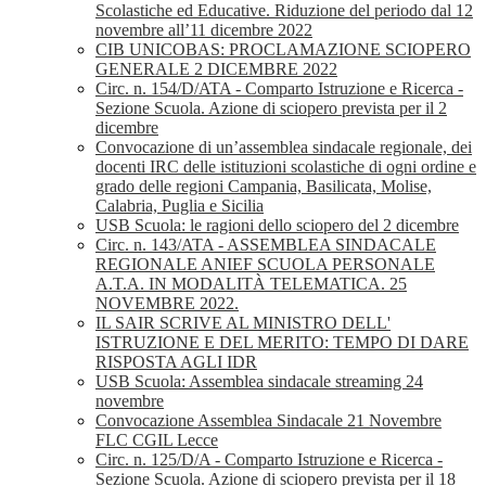
Scolastiche ed Educative. Riduzione del periodo dal 12
novembre all’11 dicembre 2022
CIB UNICOBAS: PROCLAMAZIONE SCIOPERO
GENERALE 2 DICEMBRE 2022
Circ. n. 154/D/ATA - Comparto Istruzione e Ricerca -
Sezione Scuola. Azione di sciopero prevista per il 2
dicembre
Convocazione di un’assemblea sindacale regionale, dei
docenti IRC delle istituzioni scolastiche di ogni ordine e
grado delle regioni Campania, Basilicata, Molise,
Calabria, Puglia e Sicilia
USB Scuola: le ragioni dello sciopero del 2 dicembre
Circ. n. 143/ATA - ASSEMBLEA SINDACALE
REGIONALE ANIEF SCUOLA PERSONALE
A.T.A. IN MODALITÀ TELEMATICA. 25
NOVEMBRE 2022.
IL SAIR SCRIVE AL MINISTRO DELL'
ISTRUZIONE E DEL MERITO: TEMPO DI DARE
RISPOSTA AGLI IDR
USB Scuola: Assemblea sindacale streaming 24
novembre
Convocazione Assemblea Sindacale 21 Novembre
FLC CGIL Lecce
Circ. n. 125/D/A - Comparto Istruzione e Ricerca -
Sezione Scuola. Azione di sciopero prevista per il 18