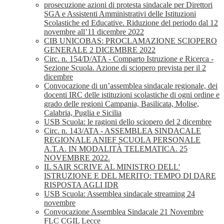
prosecuzione azioni di protesta sindacale per Direttori
SGA e Assistenti Amministrativi delle Istituzioni
Scolastiche ed Educative. Riduzione del periodo dal 12
novembre all’11 dicembre 2022
CIB UNICOBAS: PROCLAMAZIONE SCIOPERO
GENERALE 2 DICEMBRE 2022
Circ. n. 154/D/ATA - Comparto Istruzione e Ricerca -
Sezione Scuola. Azione di sciopero prevista per il 2
dicembre
Convocazione di un’assemblea sindacale regionale, dei
docenti IRC delle istituzioni scolastiche di ogni ordine e
grado delle regioni Campania, Basilicata, Molise,
Calabria, Puglia e Sicilia
USB Scuola: le ragioni dello sciopero del 2 dicembre
Circ. n. 143/ATA - ASSEMBLEA SINDACALE
REGIONALE ANIEF SCUOLA PERSONALE
A.T.A. IN MODALITÀ TELEMATICA. 25
NOVEMBRE 2022.
IL SAIR SCRIVE AL MINISTRO DELL'
ISTRUZIONE E DEL MERITO: TEMPO DI DARE
RISPOSTA AGLI IDR
USB Scuola: Assemblea sindacale streaming 24
novembre
Convocazione Assemblea Sindacale 21 Novembre
FLC CGIL Lecce