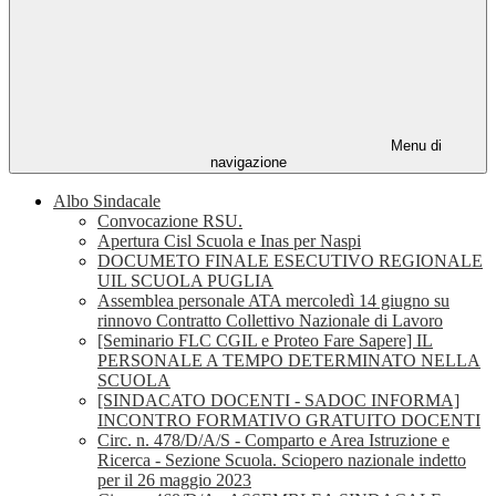
Menu di
navigazione
Albo Sindacale
Convocazione RSU.
Apertura Cisl Scuola e Inas per Naspi
DOCUMETO FINALE ESECUTIVO REGIONALE
UIL SCUOLA PUGLIA
Assemblea personale ATA mercoledì 14 giugno su
rinnovo Contratto Collettivo Nazionale di Lavoro
[Seminario FLC CGIL e Proteo Fare Sapere] IL
PERSONALE A TEMPO DETERMINATO NELLA
SCUOLA
[SINDACATO DOCENTI - SADOC INFORMA]
INCONTRO FORMATIVO GRATUITO DOCENTI
Circ. n. 478/D/A/S - Comparto e Area Istruzione e
Ricerca - Sezione Scuola. Sciopero nazionale indetto
per il 26 maggio 2023