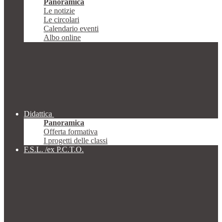
Panoramica
Le notizie
Le circolari
Calendario eventi
Albo online
Didattica
Panoramica
Offerta formativa
I progetti delle classi
F.S.L. /ex P.C.T.O.