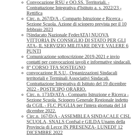
Convocazione RSU e OO.SS. Territoriali. -
Contrattazione Integrativa d'Istituto a. s. 2022/23 -
Rettifica
Circ. n. 267/D/A - Comparto Istruzione e Ricerca -
Sezione Scuola. Azione di sciopero prevista per il 10
febbraio 2023
[Sindacato Nazionale FederATA] NUOVA
VITTORIA IN CONSIGLIO DI STATO PER GLI
ATA- IL SERVIZIO MILITARE DEVE VALERE 6
PUNTI
Comunicazione sottoscrizione 2019-2021 e invio
contatti per convocazioni tavoli e informative sindacali.
8° CORSO TFA SOSTEGNO
convocazione R.S.U., Organizzazioni Sindacali
territoriali e Terminali Associativi Sindacali.
Contrattazione Integrativa di Istituto del 19 dicembre
2022 - POSTICIPO ORARIO.
Circ. n. 173/D/ATA - Comparto Istruzione e Ricerca -
Sezione Scuola. Sciopero Generale Regionale indetto
da CGIL - FLC PUGLIA per l'intera giornata del 14
dicembre 2022.
Circ.n. 167/D/A - ASSEMBLEA SINDACALE CISL
SCUOLA, SNALS Confsal e GILDA Unams della
Provincia di Lecce IN PRESENZA- LUNEDI' 12
DICEMBRE 2022