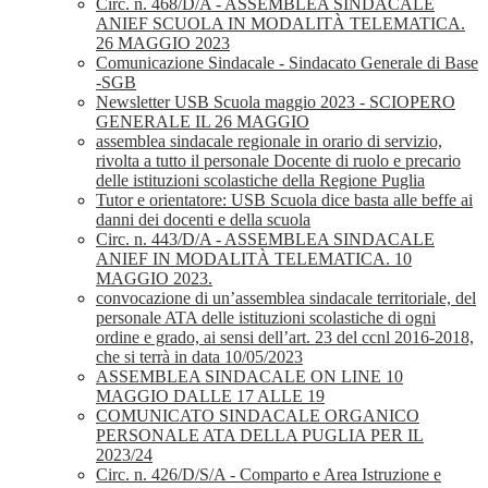
Circ. n. 468/D/A - ASSEMBLEA SINDACALE
ANIEF SCUOLA IN MODALITÀ TELEMATICA.
26 MAGGIO 2023
Comunicazione Sindacale - Sindacato Generale di Base
-SGB
Newsletter USB Scuola maggio 2023 - SCIOPERO
GENERALE IL 26 MAGGIO
assemblea sindacale regionale in orario di servizio,
rivolta a tutto il personale Docente di ruolo e precario
delle istituzioni scolastiche della Regione Puglia
Tutor e orientatore: USB Scuola dice basta alle beffe ai
danni dei docenti e della scuola
Circ. n. 443/D/A - ASSEMBLEA SINDACALE
ANIEF IN MODALITÀ TELEMATICA. 10
MAGGIO 2023.
convocazione di un’assemblea sindacale territoriale, del
personale ATA delle istituzioni scolastiche di ogni
ordine e grado, ai sensi dell’art. 23 del ccnl 2016-2018,
che si terrà in data 10/05/2023
ASSEMBLEA SINDACALE ON LINE 10
MAGGIO DALLE 17 ALLE 19
COMUNICATO SINDACALE ORGANICO
PERSONALE ATA DELLA PUGLIA PER IL
2023/24
Circ. n. 426/D/S/A - Comparto e Area Istruzione e