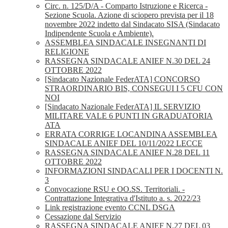
Circ. n. 125/D/A - Comparto Istruzione e Ricerca -
Sezione Scuola. Azione di sciopero prevista per il 18
novembre 2022 indetto dal Sindacato SISA (Sindacato
Indipendente Scuola e Ambiente).
ASSEMBLEA SINDACALE INSEGNANTI DI
RELIGIONE
RASSEGNA SINDACALE ANIEF N.30 DEL 24
OTTOBRE 2022
[Sindacato Nazionale FederATA] CONCORSO
STRAORDINARIO BIS, CONSEGUI I 5 CFU CON
NOI
[Sindacato Nazionale FederATA] IL SERVIZIO
MILITARE VALE 6 PUNTI IN GRADUATORIA
ATA
ERRATA CORRIGE LOCANDINA ASSEMBLEA
SINDACALE ANIEF DEL 10/11/2022 LECCE
RASSEGNA SINDACALE ANIEF N.28 DEL 11
OTTOBRE 2022
INFORMAZIONI SINDACALI PER I DOCENTI N.
3
Convocazione RSU e OO.SS. Territoriali. -
Contrattazione Integrativa d'Istituto a. s. 2022/23
Link registrazione evento CCNL DSGA
Cessazione dal Servizio
RASSEGNA SINDACALE ANIEF N.27 DEL 03