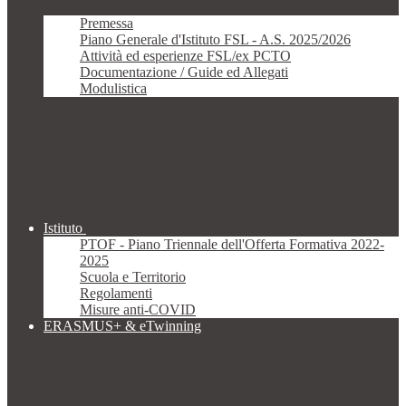
Premessa
Piano Generale d'Istituto FSL - A.S. 2025/2026
Attività ed esperienze FSL/ex PCTO
Documentazione / Guide ed Allegati
Modulistica
Istituto
PTOF - Piano Triennale dell'Offerta Formativa 2022-
2025
Scuola e Territorio
Regolamenti
Misure anti-COVID
ERASMUS+ & eTwinning