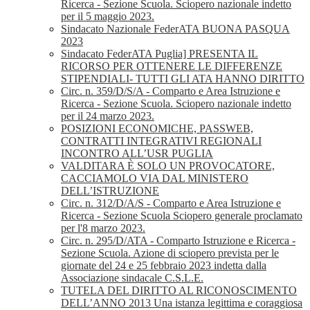
Ricerca - Sezione Scuola. Sciopero nazionale indetto
per il 5 maggio 2023.
Sindacato Nazionale FederATA BUONA PASQUA
2023
Sindacato FederATA Puglia] PRESENTA IL
RICORSO PER OTTENERE LE DIFFERENZE
STIPENDIALI- TUTTI GLI ATA HANNO DIRITTO
Circ. n. 359/D/S/A - Comparto e Area Istruzione e
Ricerca - Sezione Scuola. Sciopero nazionale indetto
per il 24 marzo 2023.
POSIZIONI ECONOMICHE, PASSWEB,
CONTRATTI INTEGRATIVI REGIONALI
INCONTRO ALL’USR PUGLIA
VALDITARA È SOLO UN PROVOCATORE,
CACCIAMOLO VIA DAL MINISTERO
DELL’ISTRUZIONE
Circ. n. 312/D/A/S - Comparto e Area Istruzione e
Ricerca - Sezione Scuola Sciopero generale proclamato
per l'8 marzo 2023.
Circ. n. 295/D/ATA - Comparto Istruzione e Ricerca -
Sezione Scuola. Azione di sciopero prevista per le
giornate del 24 e 25 febbraio 2023 indetta dalla
Associazione sindacale C.S.L.E.
TUTELA DEL DIRITTO AL RICONOSCIMENTO
DELL’ANNO 2013 Una istanza legittima e coraggiosa