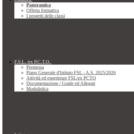
Panoramica
Offerta formativa
I progetti delle classi
F.S.L. /ex P.C.T.O.
Premessa
Piano Generale d'Istituto FSL - A.S. 2025/2026
Attività ed esperienze FSL/ex PCTO
Documentazione / Guide ed Allegati
Modulistica