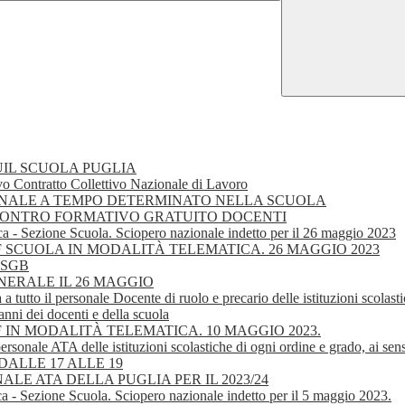
IL SCUOLA PUGLIA
o Contratto Collettivo Nazionale di Lavoro
L PERSONALE A TEMPO DETERMINATO NELLA SCUOLA
NCONTRO FORMATIVO GRATUITO DOCENTI
ca - Sezione Scuola. Sciopero nazionale indetto per il 26 maggio 2023
IEF SCUOLA IN MODALITÀ TELEMATICA. 26 MAGGIO 2023
 -SGB
 GENERALE IL 26 MAGGIO
a a tutto il personale Docente di ruolo e precario delle istituzioni scolas
anni dei docenti e della scuola
EF IN MODALITÀ TELEMATICA. 10 MAGGIO 2023.
ersonale ATA delle istituzioni scolastiche di ogni ordine e grado, ai sens
ALLE 17 ALLE 19
E ATA DELLA PUGLIA PER IL 2023/24
a - Sezione Scuola. Sciopero nazionale indetto per il 5 maggio 2023.