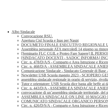
Albo Sindacale
Convocazione RSU.
Apertura Cisl Scuola e Inas per Naspi
DOCUMETO FINALE ESECUTIVO REGIONALE U
Assemblea personale ATA mercoledì 14 giugno su rinnov
[Seminario FLC CGIL e Proteo Fare Sapere] I
[SINDACATO DOCENTI - SADOC INFORMA] I
Circ. n. 478/D/A/S - Comparto e Area Istruzione e Ricer
Circ. n. 468/D/A - ASSEMBLEA SINDACALE AN
Comunicazione Sindacale - Sindacato Generale di Base
Newsletter USB Scuola maggio 2023 - SCIOPERO
assemblea sindacale regionale in orario di servizio, rivolt
Tutor e orientatore: USB Scuola dice basta alle beffe ai d
Circ. n. 443/D/A - ASSEMBLEA SINDACALE ANI
convocazione di un’assemblea sindacale territoriale, del p
ASSEMBLEA SINDACALE ON LINE 10 MAGGIO D
COMUNICATO SINDACALE ORGANICO PERSONAL
Circ. n. 426/D/S/A - Comparto e Area Istruzione e Ricerc