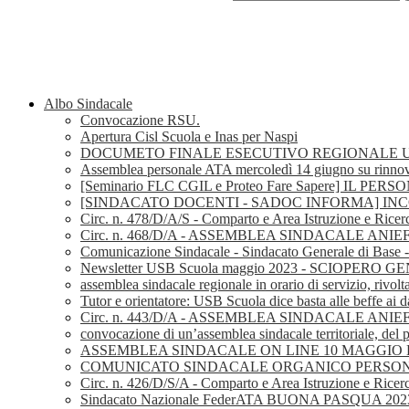
Albo Sindacale
Convocazione RSU.
Apertura Cisl Scuola e Inas per Naspi
DOCUMETO FINALE ESECUTIVO REGIONALE U
Assemblea personale ATA mercoledì 14 giugno su rinnov
[Seminario FLC CGIL e Proteo Fare Sapere] I
[SINDACATO DOCENTI - SADOC INFORMA] I
Circ. n. 478/D/A/S - Comparto e Area Istruzione e Ricer
Circ. n. 468/D/A - ASSEMBLEA SINDACALE AN
Comunicazione Sindacale - Sindacato Generale di Base
Newsletter USB Scuola maggio 2023 - SCIOPERO
assemblea sindacale regionale in orario di servizio, rivolt
Tutor e orientatore: USB Scuola dice basta alle beffe ai d
Circ. n. 443/D/A - ASSEMBLEA SINDACALE ANI
convocazione di un’assemblea sindacale territoriale, del p
ASSEMBLEA SINDACALE ON LINE 10 MAGGIO D
COMUNICATO SINDACALE ORGANICO PERSONAL
Circ. n. 426/D/S/A - Comparto e Area Istruzione e Ricerc
Sindacato Nazionale FederATA BUONA PASQUA 202