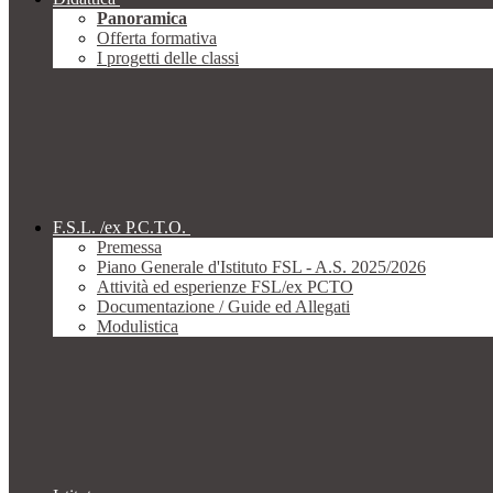
Panoramica
Offerta formativa
I progetti delle classi
F.S.L. /ex P.C.T.O.
Premessa
Piano Generale d'Istituto FSL - A.S. 2025/2026
Attività ed esperienze FSL/ex PCTO
Documentazione / Guide ed Allegati
Modulistica