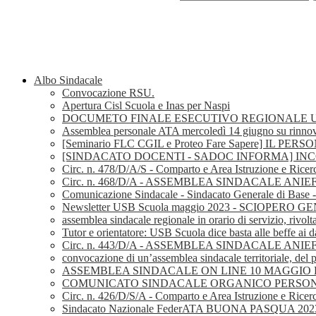
Albo Sindacale
Convocazione RSU.
Apertura Cisl Scuola e Inas per Naspi
DOCUMETO FINALE ESECUTIVO REGIONALE U
Assemblea personale ATA mercoledì 14 giugno su rinnov
[Seminario FLC CGIL e Proteo Fare Sapere] I
[SINDACATO DOCENTI - SADOC INFORMA] I
Circ. n. 478/D/A/S - Comparto e Area Istruzione e Ricer
Circ. n. 468/D/A - ASSEMBLEA SINDACALE AN
Comunicazione Sindacale - Sindacato Generale di Base
Newsletter USB Scuola maggio 2023 - SCIOPERO
assemblea sindacale regionale in orario di servizio, rivolt
Tutor e orientatore: USB Scuola dice basta alle beffe ai d
Circ. n. 443/D/A - ASSEMBLEA SINDACALE ANI
convocazione di un’assemblea sindacale territoriale, del p
ASSEMBLEA SINDACALE ON LINE 10 MAGGIO D
COMUNICATO SINDACALE ORGANICO PERSONAL
Circ. n. 426/D/S/A - Comparto e Area Istruzione e Ricerc
Sindacato Nazionale FederATA BUONA PASQUA 202