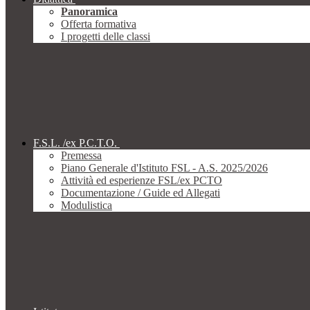
Panoramica
Offerta formativa
I progetti delle classi
F.S.L. /ex P.C.T.O.
Premessa
Piano Generale d'Istituto FSL - A.S. 2025/2026
Attività ed esperienze FSL/ex PCTO
Documentazione / Guide ed Allegati
Modulistica