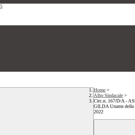
25
Home
>
Albo Sindacale
>
Circ.n. 167/D/A 
GILDA Unams della
2022