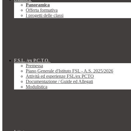
Panoramica
Offerta formativa
I progetti delle classi
F.S.L. /ex P.C.T.O.
Premessa
Piano Generale d'Istituto FSL - A.S. 2025/2026
Attività ed esperienze FSL/ex PCTO
Documentazione / Guide ed Allegati
Modulistica