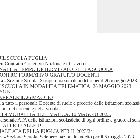
IL SCUOLA PUGLIA
o Contratto Collettivo Nazionale di Lavoro
L PERSONALE A TEMPO DETERMINATO NELLA SCUOLA
NCONTRO FORMATIVO GRATUITO DOCENTI
ca - Sezione Scuola. Sciopero nazionale indetto per il 26 maggio 2023
IEF SCUOLA IN MODALITÀ TELEMATICA. 26 MAGGIO 2023
 -SGB
 GENERALE IL 26 MAGGIO
a a tutto il personale Docente di ruolo e precario delle istituzioni scolas
anni dei docenti e della scuola
EF IN MODALITÀ TELEMATICA. 10 MAGGIO 2023.
ersonale ATA delle istituzioni scolastiche di ogni ordine e grado, ai sens
ALLE 17 ALLE 19
E ATA DELLA PUGLIA PER IL 2023/24
a - Sezione Scuola. Sciopero nazionale indetto per il 5 maggio 2023.