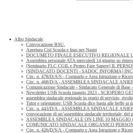
Albo Sindacale
Convocazione RSU.
Apertura Cisl Scuola e Inas per Naspi
DOCUMETO FINALE ESECUTIVO REGIONALE U
Assemblea personale ATA mercoledì 14 giugno su rinnov
[Seminario FLC CGIL e Proteo Fare Sapere] I
[SINDACATO DOCENTI - SADOC INFORMA] I
Circ. n. 478/D/A/S - Comparto e Area Istruzione e Ricer
Circ. n. 468/D/A - ASSEMBLEA SINDACALE AN
Comunicazione Sindacale - Sindacato Generale di Base
Newsletter USB Scuola maggio 2023 - SCIOPERO
assemblea sindacale regionale in orario di servizio, rivolt
Tutor e orientatore: USB Scuola dice basta alle beffe ai d
Circ. n. 443/D/A - ASSEMBLEA SINDACALE ANI
convocazione di un’assemblea sindacale territoriale, del p
ASSEMBLEA SINDACALE ON LINE 10 MAGGIO D
COMUNICATO SINDACALE ORGANICO PERSONAL
Circ. n. 426/D/S/A - Comparto e Area Istruzione e Ricerc