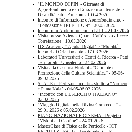
"IL MONDO DI PIN"- Giornata di
Approfondimento e di Emozioni sul tema della
Disabilità e dell'Autismo - 10.04.2026
Incontro di Informazione e Approfondimento -
"Fondazione TELETHON" - 30.03.2026
Incontro in Auditorium con la LILT - 21.03.2026
Visita presso Azienda Quarta Caffè s.p.a - Lecce
Torrefazione - 18.03.2026
ITS Academy " Apulia Digital" e "Mobilità -
Incontri di Orientamento - 17.03.2026
Laboratori Universitari e Centri di Ricerca - Patti
Territoriali - Unisalento - 24.02.2026
Visita alla Caserma Floriani - "Giornate di
Promozione della Cultura Scientifica" - 05-06-
09.02.2026
STAGE di Perfezionamento - struttura "Nomeni
e Panta Kala" - 04-05-06.02.2026
"Incontro con L'ESERCITO ITALIANO" -
02.02.2026
"Viaggio Digitale nella Divina Commedia" -
29.01.2026 e 05.02.2026
PIANO NAZIONALE CINEMA - Progetto
"Visioni dal Confine" - 24.01.2026
MasterClass di Fisica delle Particelle - ICT
FACULTY - PATTO Territoriale S.U.P. -