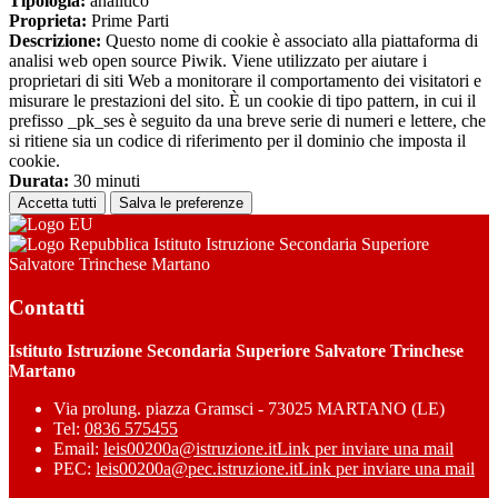
Tipologia:
analitico
Proprieta:
Prime Parti
Descrizione:
Questo nome di cookie è associato alla piattaforma di
analisi web open source Piwik. Viene utilizzato per aiutare i
proprietari di siti Web a monitorare il comportamento dei visitatori e
misurare le prestazioni del sito. È un cookie di tipo pattern, in cui il
prefisso _pk_ses è seguito da una breve serie di numeri e lettere, che
si ritiene sia un codice di riferimento per il dominio che imposta il
cookie.
Durata:
30 minuti
Accetta tutti
Salva le preferenze
Istituto Istruzione Secondaria Superiore
Salvatore Trinchese Martano
Contatti
Istituto Istruzione Secondaria Superiore Salvatore Trinchese
Martano
Via prolung. piazza Gramsci - 73025 MARTANO (LE)
Tel:
0836 575455
Email:
leis00200a@istruzione.it
Link per inviare una mail
PEC:
leis00200a@pec.istruzione.it
Link per inviare una mail