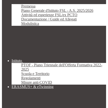
Premessa
Piano Generale d'Istituto FSL - A.S. 2025/2026
Attività ed esperienze FSL/ex PCTO
Documentazione / Guide ed Allegati
Modulistica
Istituto
PTOF - Piano Triennale dell'Offerta Formativa 2022-
2025
Scuola e Territorio
Regolamenti
Misure anti-COVID
ERASMUS+ & eTwinning