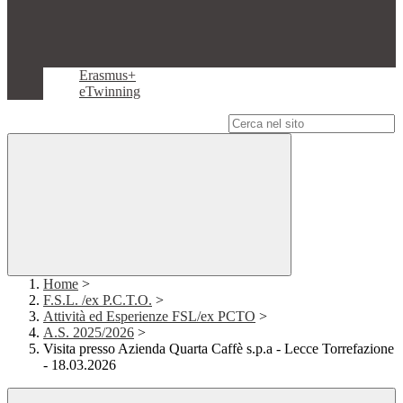
Erasmus+
eTwinning
Campo di ricerca per le pagine del sito
Home
>
F.S.L. /ex P.C.T.O.
>
Attività ed Esperienze FSL/ex PCTO
>
A.S. 2025/2026
>
Visita presso Azienda Quarta Caffè s.p.a - Lecce Torrefazione
- 18.03.2026