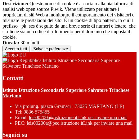
Descrizione:
Questo nome di cookie è associato alla piattaforma di
analisi web open source Piwik. Viene utilizzato per aiutare i
proprietari di siti Web a monitorare il comportamento dei visitatori e
misurare le prestazioni del sito. È un cookie di tipo pattern, in cui il
prefisso _pk_ses è seguito da una breve serie di numeri e lettere, che
si ritiene sia un codice di riferimento per il dominio che imposta il
cookie.
Durata:
30 minuti
Accetta tutti
Salva le preferenze
Istituto Istruzione Secondaria Superiore
Salvatore Trinchese Martano
Contatti
Istituto Istruzione Secondaria Superiore Salvatore Trinchese
Martano
Via prolung. piazza Gramsci - 73025 MARTANO (LE)
Tel:
0836 575455
Email:
leis00200a@istruzione.it
Link per inviare una mail
PEC:
leis00200a@pec.istruzione.it
Link per inviare una mail
Seguici su