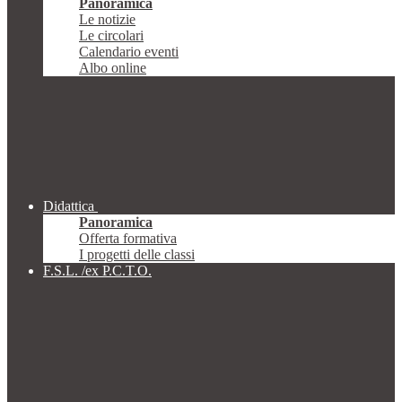
Panoramica
Le notizie
Le circolari
Calendario eventi
Albo online
Didattica
Panoramica
Offerta formativa
I progetti delle classi
F.S.L. /ex P.C.T.O.