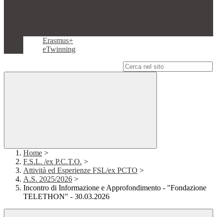
Erasmus+
eTwinning
Campo di ricerca per le pagine del sito
Home
>
F.S.L. /ex P.C.T.O.
>
Attività ed Esperienze FSL/ex PCTO
>
A.S. 2025/2026
>
Incontro di Informazione e Approfondimento - "Fondazione
TELETHON" - 30.03.2026