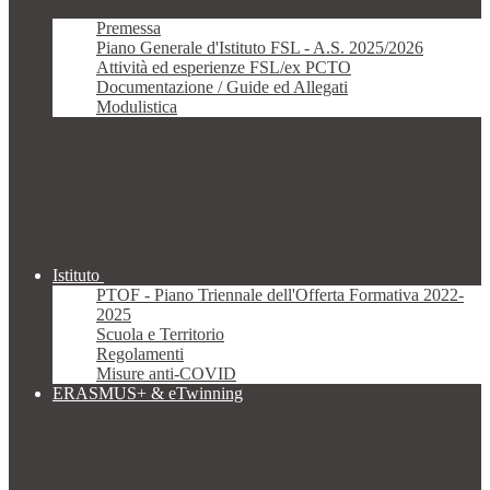
Premessa
Piano Generale d'Istituto FSL - A.S. 2025/2026
Attività ed esperienze FSL/ex PCTO
Documentazione / Guide ed Allegati
Modulistica
Istituto
PTOF - Piano Triennale dell'Offerta Formativa 2022-
2025
Scuola e Territorio
Regolamenti
Misure anti-COVID
ERASMUS+ & eTwinning