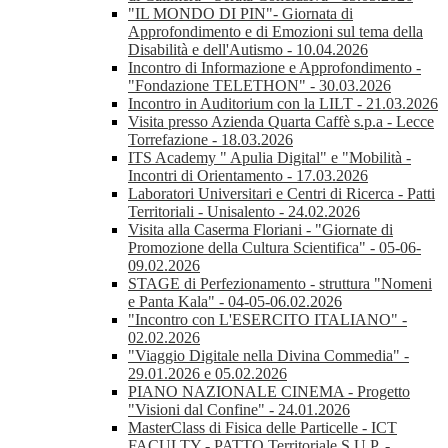
"IL MONDO DI PIN"- Giornata di
Approfondimento e di Emozioni sul tema della
Disabilità e dell'Autismo - 10.04.2026
Incontro di Informazione e Approfondimento -
"Fondazione TELETHON" - 30.03.2026
Incontro in Auditorium con la LILT - 21.03.2026
Visita presso Azienda Quarta Caffè s.p.a - Lecce
Torrefazione - 18.03.2026
ITS Academy " Apulia Digital" e "Mobilità -
Incontri di Orientamento - 17.03.2026
Laboratori Universitari e Centri di Ricerca - Patti
Territoriali - Unisalento - 24.02.2026
Visita alla Caserma Floriani - "Giornate di
Promozione della Cultura Scientifica" - 05-06-
09.02.2026
STAGE di Perfezionamento - struttura "Nomeni
e Panta Kala" - 04-05-06.02.2026
"Incontro con L'ESERCITO ITALIANO" -
02.02.2026
"Viaggio Digitale nella Divina Commedia" -
29.01.2026 e 05.02.2026
PIANO NAZIONALE CINEMA - Progetto
"Visioni dal Confine" - 24.01.2026
MasterClass di Fisica delle Particelle - ICT
FACULTY - PATTO Territoriale S.U.P. -