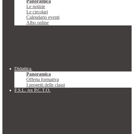
Panoramica
Le notizie
Le circolari
Calendario eventi
Albo online
Didattica
Panoramica
Offerta formativa
I progetti delle classi
F.S.L. /ex P.C.T.O.