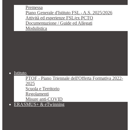
Premessa
Piano Generale d'Istituto FSL - A.S. 2025/2026
Attività ed esperienze FSL/ex PCTO
Documentazione / Guide ed Allegati
Modulistica
Istituto
PTOF - Piano Triennale dell'Offerta Formativa 2022-
2025
Scuola e Territorio
Regolamenti
Misure anti-COVID
ERASMUS+ & eTwinning