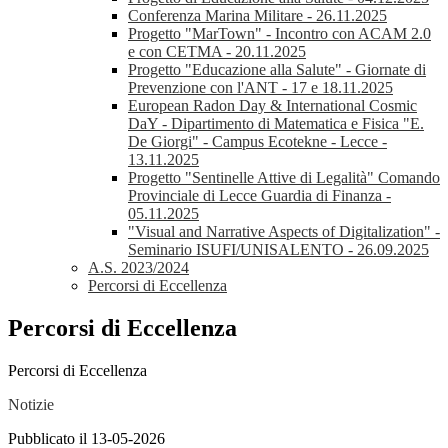
Conferenza Marina Militare - 26.11.2025
Progetto "MarTown" - Incontro con ACAM 2.0
e con CETMA - 20.11.2025
Progetto "Educazione alla Salute" - Giornate di
Prevenzione con l'ANT - 17 e 18.11.2025
European Radon Day & International Cosmic
DaY - Dipartimento di Matematica e Fisica "E.
De Giorgi" - Campus Ecotekne - Lecce -
13.11.2025
Progetto "Sentinelle Attive di Legalità" Comando
Provinciale di Lecce Guardia di Finanza -
05.11.2025
"Visual and Narrative Aspects of Digitalization" -
Seminario ISUFI/UNISALENTO - 26.09.2025
A.S. 2023/2024
Percorsi di Eccellenza
Percorsi di Eccellenza
Percorsi di Eccellenza
Notizie
Pubblicato il 13-05-2026