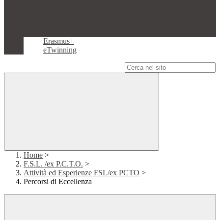
Erasmus+
eTwinning
Campo di ricerca per le pagine del sito
Home
>
F.S.L. /ex P.C.T.O.
>
Attività ed Esperienze FSL/ex PCTO
>
Percorsi di Eccellenza