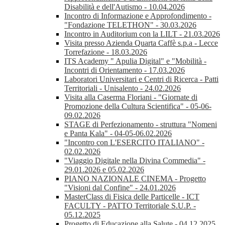
Disabilità e dell'Autismo - 10.04.2026
Incontro di Informazione e Approfondimento -
"Fondazione TELETHON" - 30.03.2026
Incontro in Auditorium con la LILT - 21.03.2026
Visita presso Azienda Quarta Caffè s.p.a - Lecce
Torrefazione - 18.03.2026
ITS Academy " Apulia Digital" e "Mobilità -
Incontri di Orientamento - 17.03.2026
Laboratori Universitari e Centri di Ricerca - Patti
Territoriali - Unisalento - 24.02.2026
Visita alla Caserma Floriani - "Giornate di
Promozione della Cultura Scientifica" - 05-06-
09.02.2026
STAGE di Perfezionamento - struttura "Nomeni
e Panta Kala" - 04-05-06.02.2026
"Incontro con L'ESERCITO ITALIANO" -
02.02.2026
"Viaggio Digitale nella Divina Commedia" -
29.01.2026 e 05.02.2026
PIANO NAZIONALE CINEMA - Progetto
"Visioni dal Confine" - 24.01.2026
MasterClass di Fisica delle Particelle - ICT
FACULTY - PATTO Territoriale S.U.P. -
05.12.2025
Progetto di Educazione alla Salute - 04.12.2025