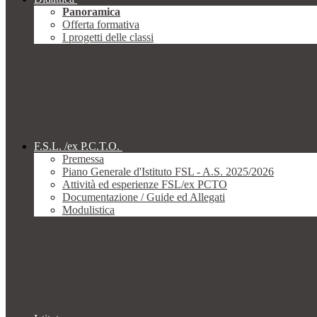
Panoramica
Offerta formativa
I progetti delle classi
F.S.L. /ex P.C.T.O.
Premessa
Piano Generale d'Istituto FSL - A.S. 2025/2026
Attività ed esperienze FSL/ex PCTO
Documentazione / Guide ed Allegati
Modulistica