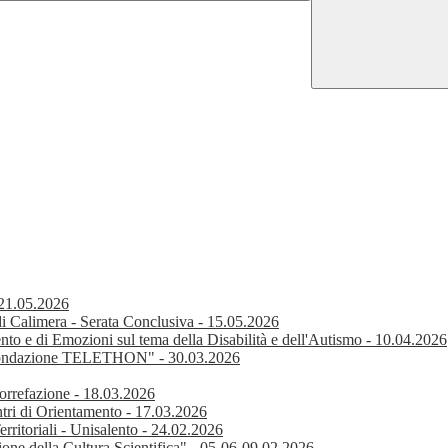
 21.05.2026
di Calimera - Serata Conclusiva - 15.05.2026
e di Emozioni sul tema della Disabilità e dell'Autismo - 10.04.2026
"Fondazione TELETHON" - 30.03.2026
Torrefazione - 18.03.2026
tri di Orientamento - 17.03.2026
erritoriali - Unisalento - 24.02.2026
ione della Cultura Scientifica" - 05-06-09.02.2026