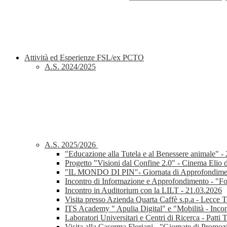
Attività ed Esperienze FSL/ex PCTO
A.S. 2024/2025
A.S. 2025/2026
"Educazione alla Tutela e al Benessere animale" -
Progetto "Visioni dal Confine 2.0" - Cinema Elio 
"IL MONDO DI PIN"- Giornata di Approfondimento 
Incontro di Informazione e Approfondimento - 
Incontro in Auditorium con la LILT - 21.03.2026
Visita presso Azienda Quarta Caffè s.p.a - Lecce 
ITS Academy " Apulia Digital" e "Mobilità - Incon
Laboratori Universitari e Centri di Ricerca - Patti T
Visita alla Caserma Floriani - "Giornate di Promoz