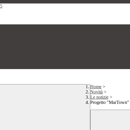
25
Home
>
Novità
>
Le notizie
>
Progetto "MarTown"