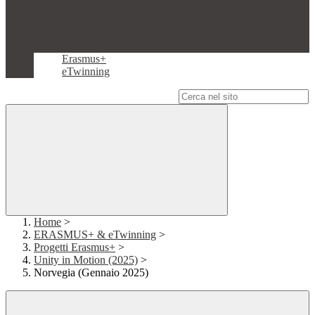
Erasmus+
eTwinning
Campo di ricerca per le pagine del sito
Home
>
ERASMUS+ & eTwinning
>
Progetti Erasmus+
>
Unity in Motion (2025)
>
Norvegia (Gennaio 2025)