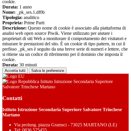
cookie.
Durata:
1 anno
Nome:
_pk_ses.1.df0b
Tipologia:
analitico
Proprieta:
Prime Parti
Descrizione:
Questo nome di cookie è associato alla piattaforma di
analisi web open source Piwik. Viene utilizzato per aiutare i
proprietari di siti Web a monitorare il comportamento dei visitatori e
misurare le prestazioni del sito. È un cookie di tipo pattern, in cui il
prefisso _pk_ses è seguito da una breve serie di numeri e lettere, che
si ritiene sia un codice di riferimento per il dominio che imposta il
cookie.
Durata:
30 minuti
Accetta tutti
Salva le preferenze
Istituto Istruzione Secondaria Superiore
Salvatore Trinchese Martano
Contatti
Istituto Istruzione Secondaria Superiore Salvatore Trinchese
Martano
Via prolung. piazza Gramsci - 73025 MARTANO (LE)
Tel:
0836 575455