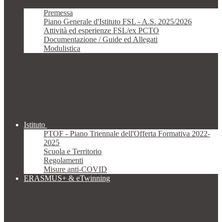
Premessa
Piano Generale d'Istituto FSL - A.S. 2025/2026
Attività ed esperienze FSL/ex PCTO
Documentazione / Guide ed Allegati
Modulistica
Istituto
PTOF - Piano Triennale dell'Offerta Formativa 2022-
2025
Scuola e Territorio
Regolamenti
Misure anti-COVID
ERASMUS+ & eTwinning