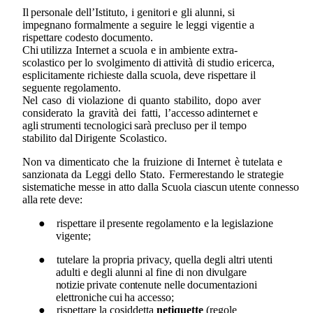
Il
personale
dell’Istituto,
i
genitori
e
gli alunni,
si
impegnano
formalmente
a
seguire
le
leggi
vigenti
e a
rispettare
codesto
documento.
Chi
utilizza
Internet
a
scuola
e
in
ambiente
extra-
scolastico
per lo
svolgimento
di
attività
di
studio
e
ricerca,
esplicitamente
richieste
dalla
scuola,
deve rispettare
il
seguente
regolamento.
Nel
caso
di
violazione
di
quanto
stabilito,
dopo
aver
considerato
la
gravità
dei
fatti,
l’accesso
ad
internet
e
agli
strumenti
tecnologici
sarà
precluso
per il
tempo
stabilito
dal
Dirigente
Scolastico.
Non
va
dimenticato
che
la
fruizione
di
Internet
è
tutelata
e
sanzionata
da
Leggi
dello
Stato.
Ferme
restando
le
strategie
sistematiche
messe
in
atto
dalla
Scuola
ciascun
utente
connesso
alla
rete
deve:
●
rispettare
il
presente
regolamento
e
la
legislazione
vigente;
●
tutelare
la propria privacy,
quella degli altri utenti
adulti e degli alunni al fine di non
divulgare
notizie
private
contenute
nelle
documentazioni
elettroniche
cui
ha
accesso;
●
rispettare la cosiddetta
netiquette
(regole