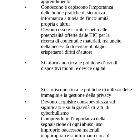
apprendimento
•
Conoscono e capiscono l'importanza
delle buone pratiche di sicurezza
informatica a
tutela
dell'incolumità
propria
e
altrui
•
Devono essere istruiti rispetto alle
potenzialità offerte dalle TIC per la
ricerca di
contenuti e materiali, ma anche
della necessità di evitare il plagio
erispettare i diritti
d’autore
•
Si
informano
circa
le
politiche
d’uso
di
dispositivi
mobili
e
device
digitali
•
Si
istruiscono
circa
le
politiche
di
utilizzo
delle
immagini
e
la
gestione
della
privacy
•
Devono
acquisire
consapevolezza
sul
significato
e
sulla
gravità
di
atti
di
cyberbullismo
•
Comprendono
l'importanza
della
segnalazione
di
ogni
abuso,
uso
improprio
oaccesso
a
materiali
inappropriati
e
si
informano
circa
il