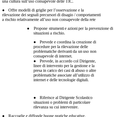
una
cultura
sull’uso
consapevole
delle
TIC.
●
Offre modelli di griglie per l’osservazione
e la
rilevazione dei segnali precursori di
disagio
/
comportamenti
a
rischio
relativamente
all’uso
non
consapevole
della
rete
●
Propone
strumenti
e azioni
per
la
prevenzione
di
situazioni
a
rischio.
●
Prevede e coordina la creazione di
procedure per la rilevazione delle
problematiche
derivanti
da
un
uso
non
consapevole
di
internet.
●
Prevede, in accordo col Dirigente,
linee di intervento per la gestione e la
presa in
carico dei casi di abuso o altre
problematiche associate all’utilizzo
di
internet e delle
tecnologie
digitali.
●
Riferisce al Dirigente Scolastico
situazioni o problemi di particolare
rilevanza su cui
intervenire.
●
Raccoglie
e
diffonde
buone
pratiche
educative,