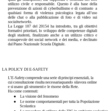
utilizzo civile e responsabile. Questo è alla base della
prevenzione di azioni di cyberbullismo e di contrasto
a
qualsiasi forma di violenza psicologica
legata
all’uso
delle
chat
o
alla
pubblicazione
di
foto
e
di
video
sui
socialnetworks
.
La
Legge
107
del 20154
ha
introdotto, tra
gli
obiettivi
formativi prioritari,
lo
sviluppo
delle
competenze digitali
degli studenti, finalizzato anche a un utilizzo critico e
consapevole dei social
network
e
dei
media,
e
declinato
dal
Piano
Nazionale
Scuola Digitale.
LA
POLICY
DI
E-SAFETY
L’E-Safety
comprende
una
serie
di
principi
essenziali,
la
cui
consultazione
risulta
necessariaquando
si
lavora
online
e
si
usano
gli
strumenti
e
le
risorse
della
Rete.
Ha
come
contenuti:
●
La
visione
del
fenomeno
●
Le
norme
comportamentali
per
tutta
la
Popolazione
Scolastica