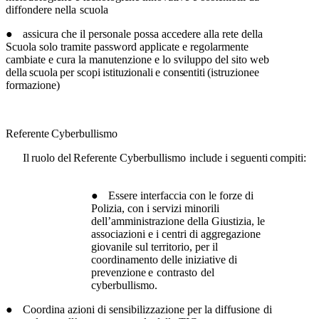
diffondere nella
scuola
●
assicura che il personale possa accedere alla rete della
Scuola solo tramite password
applicate e regolarmente
cambiate e cura la manutenzione e lo sviluppo del sito web
della
scuola
per scopi
istituzionali
e
consentiti
(istruzionee
formazione)
Referente
Cyberbullismo
Il
ruolo
del
Referente
Cyberbullismo
include
i
seguenti
compiti:
●
Essere interfaccia con le forze di
Polizia, con i servizi minorili
dell’amministrazione
della Giustizia, le
associazioni e i centri di aggregazione
giovanile sul territorio, per
il
coordinamento
delle
iniziative
di
prevenzione
e
contrasto
del
cyberbullismo.
●
Coordina
azioni
di
sensibilizzazione
per
la
diffusione
di