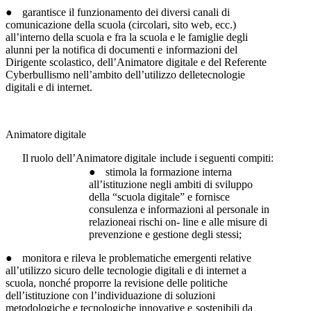
●
garantisce
il
funzionamento
dei
diversi
canali
di
comunicazione
della
scuola
(circolari, sito web, ecc.)
all’interno della scuola e fra la scuola e le famiglie degli
alunni
per
la
notifica
di
documenti
e
informazioni
del
Dirigente
scolastico,
dell’Animatore digitale e del Referente
Cyberbullismo nell’ambito dell’utilizzo delle
tecnologie
digitali
e
di
internet.
Animatore
digitale
Il
ruolo
dell’Animatore
digitale
include
i
seguenti
compiti:
●
stimola la formazione interna
all’istituzione negli ambiti di sviluppo
della “scuola
digitale” e fornisce
consulenza e informazioni al personale in
relazioneai rischi on-
line e
alle
misure
di
prevenzione e
gestione
degli
stessi;
●
monitora
e
rileva
le
problematiche
emergenti
relative
all’utilizzo
sicuro
delle
tecnologie digitali e di internet a
scuola, nonché proporre la revisione delle politiche
dell’istituzione
con
l’individuazione
di
soluzioni
metodologiche
e
tecnologiche
innovative
e
sostenibili
da