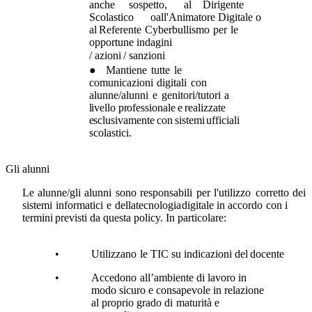
anche
sospetto,
al
Dirigente
Scolastico
o
all'Animatore
Digitale
o
al
Referente
Cyberbullismo
per
le
opportune
indagini
/ azioni
/
sanzioni
●
Mantiene
tutte
le
comunicazioni
digitali
con
alunne/alunni
e
genitori/tutori
a
livello
professionale
e
realizzate
esclusivamente
con
sistemi
ufficiali
scolastici.
Gli
alunni
Le
alunne/gli
alunni
sono
responsabili
per
l'utilizzo
corretto
dei
sistemi
informatici
e
dellatecnologia
digitale
in
accordo
con
i
termini
previsti
da questa
policy.
In
particolare:
•
Utilizzano
le
TIC
su
indicazioni
del
docente
•
Accedono
all’ambiente di lavoro
in
modo
sicuro
e
consapevole
in relazione
al
proprio
grado
di
maturità
e