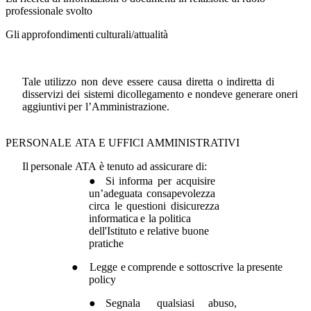
professionale
svolto
Gli
approfondimenti
culturali/attualità
Tale
utilizzo
non
deve
essere
causa
diretta
o
indiretta
di
disservizi
dei
sistemi
dicollegamento
e non
deve generare
oneri
aggiuntivi
per
l’Amministrazione.
PERSONALE
ATA
E
UFFICI
AMMINISTRATIVI
Il
personale
ATA
è tenuto
ad
assicurare
di:
●
Si
informa
per
acquisire
un’adeguata
consapevolezza
circa
le
questioni
di
sicurezza
informatica
e
la
politica
dell'Istituto
e
relative
buone
pratiche
●
Legge
e
comprende
e
sottoscrive
la
presente
policy
●
Segnala
qualsiasi
abuso,