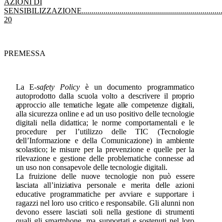
AZIONI
DI
SENSIBILIZZAZIONE
......................................................................
20
PREMESSA
La E
-safety Policy
è un documento programmatico
autoprodotto dalla scuola volto a descrivere il
proprio
approccio alle tematiche legate alle competenze digitali,
alla sicurezza online e ad un uso
positivo
delle
tecnologie
digitali
nella
didattica;
le norme
comportamentali e
le
procedure
per
l’utilizzo delle TIC (Tecnologie
dell’Informazione e della Comunicazione) in ambiente
scolastico;
le
misure per la prevenzione e quelle per la
rilevazione e gestione delle problematiche connesse ad
un
uso
non
consapevole delle
tecnologie
digitali.
La
fruizione delle nuove tecnologie non può essere
lasciata all’iniziativa personale e merita delle
azioni
educative
programmatiche
per
avviare
e
supportare
i
ragazzi
nel
loro
uso
critico e
responsabile.
Gli
alunni
non
devono
essere
lasciati
soli
nella
gestione
di
strumenti
quali
gli
smartphone, ma supportati e sostenuti nel loro