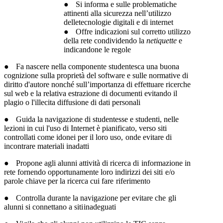
●
Si informa e sulle problematiche
attinenti alla sicurezza nell’utilizzo
delletecnologie
digitali
e
di
internet
●
Offre
indicazioni
sul
corretto
utilizzo
della
rete
condividendo
la
netiquette
e
indicandone
le
regole
●
Fa nascere nella componente studentesca una buona
cognizione sulla proprietà del
software e sulle normative di
diritto d'autore nonché sull’importanza di effettuare
ricerche
sul web e la relativa estrazione di documenti evitando il
plagio o l'illecita
diffusione
di
dati
personali
●
Guida la navigazione di studentesse e studenti, nelle
lezioni in cui l'uso di Internet è
pianificato,
verso
siti
controllati
come
idonei
per
il
loro
uso,
onde
evitare
di
incontrare
materiali
inadatti
●
Propone
agli
alunni
attività
di
ricerca
di
informazione
in
rete
fornendo
opportunamente
loro
indirizzi
dei
siti
e/o
parole
chiave
per
la
ricerca
cui
fare
riferimento
●
Controlla
durante
la
navigazione
per
evitare
che
gli
alunni
si
connettano
a
siti
inadeguati