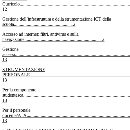
Curricolo
...............................................................................................
12
Gestione
dell’infrastruttura
e della
strumentazione
ICT
della
scuola
................................................
12
Accesso
ad
internet:
filtri,
antivirus
e
sulla
navigazione
................................................................
12
Gestione
accessi
...................................................................................................
13
STRUMENTAZIONE
PERSONALE
......................................................................................
13
Per
la
componente
studentesca
............................................................................................
13
Per
il
personale
docente/ATA
.........................................................................................
13