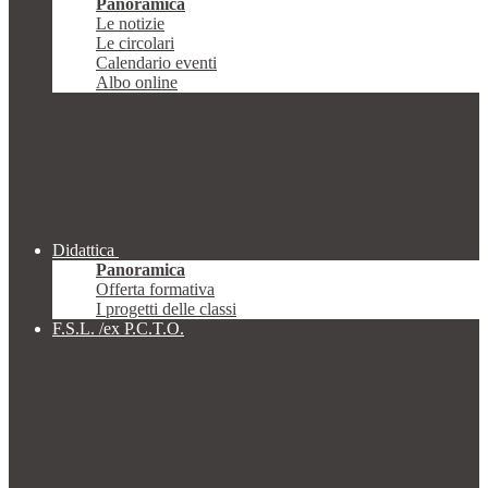
Panoramica
Le notizie
Le circolari
Calendario eventi
Albo online
Didattica
Panoramica
Offerta formativa
I progetti delle classi
F.S.L. /ex P.C.T.O.