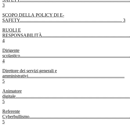
3
SCOPO
DELLA
POLICY DI
E-
SAFETY
........................................................................................
3
RUOLI E
RESPONSABILITÀ
...........................................................................
4
Dirigente
scolastico
..............................................................................................
4
Direttore
dei
servizi
generali
e
amministrativi
...................................................................................
5
Animatore
digitale
..................................................................................................
5
Referente
Cyberbullismo
......................................................................................
5