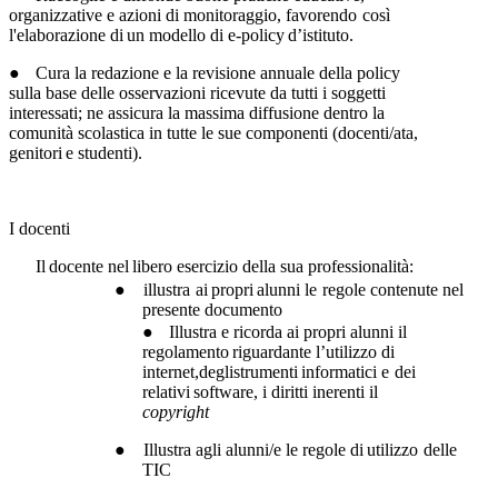
organizzative
e
azioni
di
monitoraggio,
favorendo
così
l'elaborazione
di
un
modello
di
e-policy
d’istituto.
●
Cura la redazione e la revisione annuale della policy
sulla base delle osservazioni
ricevute da tutti i soggetti
interessati; ne assicura la massima diffusione dentro la
comunità scolastica
in
tutte le
sue componenti
(docenti/ata,
genitori
e studenti).
I
docenti
Il
docente
nel
libero esercizio
della
sua
professionalità:
●
illustra
ai
propri
alunni
le
regole
contenute
nel
presente
documento
●
Illustra
e
ricorda
ai
propri
alunni
il
regolamento
riguardante
l’utilizzo
di
internet,degli
strumenti
informatici
e
dei
relativi
software,
i
diritti inerenti
il
copyright
●
Illustra
agli
alunni/e
le
regole
di
utilizzo
delle
TIC