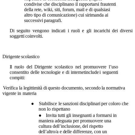
condivise che disciplinano il rapportarsi frautenti
della rete, wiki, siti, forum, mail e di qualsiasi
altro tipo di comunicazione) cui sirimanda ai
successivi
paragrafi.
Di
seguito
vengono
indicati
i
ruoli
e
gli
incarichi
dei
diversi
soggetti
coinvolti.
Dirigente
scolastico
Il
ruolo
del
Dirigente
scolastico
nel
promuovere
l’uso
consentito
delle
tecnologie
e
di
internetinclude
i
seguenti
compiti:
Verifica la
legittimità
di
questo
documento,
secondo
la
normativa
vigente
in
materia
●
Stabilisce
le
sanzioni
disciplinari
per
coloro
che
non
lo
rispettano
●
Invita tutti gli insegnanti a formarsi in
maniera adeguata per promuovere una
cultura
dell’inclusione, del rispetto
dell’altro/a e delle differenze, con
un