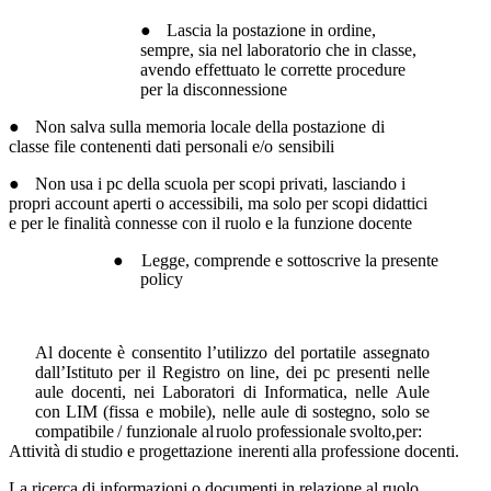
●
Lascia la postazione in ordine,
sempre, sia nel laboratorio che in classe,
avendo
effettuato
le
corrette
procedure
per
la
disconnessione
●
Non
salva
sulla
memoria
locale
della
postazione
di
classe
file
contenenti
dati
personali
e/o
sensibili
●
Non usa i pc della scuola per
scopi privati,
lasciando
i
propri account
aperti o
accessibili, ma solo per scopi didattici
e per le finalità connesse con il ruolo e la
funzione
docente
●
Legge,
comprende
e
sottoscrive
la
presente
policy
Al docente è consentito l’utilizzo del portatile assegnato
dall’Istituto per il Registro on line, dei pc
presenti nelle
aule docenti, nei Laboratori di Informatica, nelle Aule
con LIM (fissa e mobile), nelle
aule
di
sostegno,
solo
se
compatibile
/
funzionale
al
ruolo
professionale
svolto,per:
Attività
di
studio
e
progettazione
inerenti
alla
professione
docenti.
La
ricerca
di
informazioni
o
documenti
in
relazione
al
ruolo