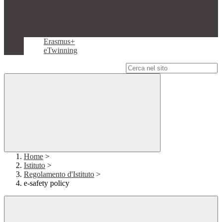
Erasmus+
eTwinning
Campo di ricerca per le pagine del sito
Home
>
Istituto
>
Regolamento d'Istituto
>
e-safety policy