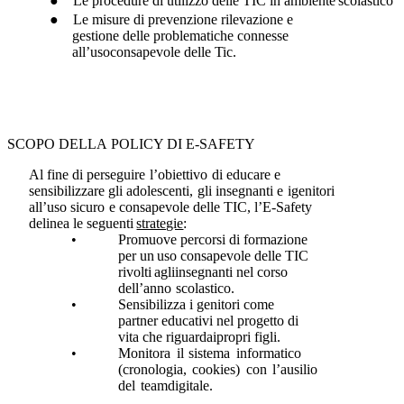
●
Le
procedure
di
utilizzo
delle TIC
in
ambiente
scolastico
●
Le
misure
di
prevenzione
rilevazione
e
gestione
delle
problematiche
connesse
all’uso
consapevole delle
Tic.
SCOPO
DELLA
POLICY DI
E-SAFETY
Al
fine
di
perseguire
l’obiettivo
di
educare
e
sensibilizzare
gli
adolescenti,
gli
insegnanti
e
igenitori
all’uso
sicuro
e consapevole
delle TIC,
l’E-Safety
delinea
le seguenti
strategie
:
•
Promuove
percorsi
di
formazione
per
un
uso
consapevole
delle
TIC
rivolti
agli
insegnanti
nel
corso
dell’anno
scolastico.
•
Sensibilizza i genitori come
partner educativi nel progetto di
vita che riguardai
propri
figli.
•
Monitora
il
sistema
informatico
(cronologia,
cookies)
con
l’ausilio
del
team
digitale.