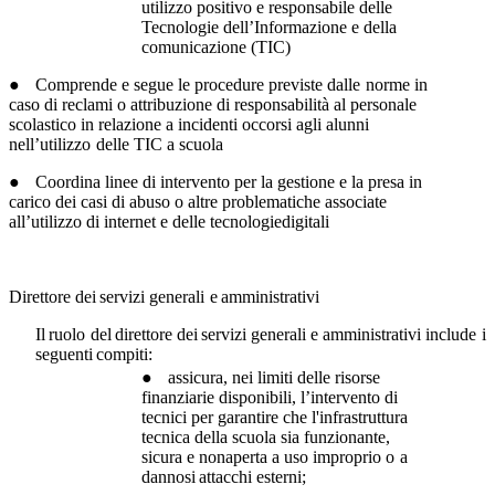
utilizzo positivo e
responsabile delle
Tecnologie dell’Informazione
e
della
comunicazione
(TIC)
●
Comprende
e
segue
le
procedure
previste
dalle
norme
in
caso
di
reclami
o
attribuzione di responsabilità al personale
scolastico in relazione a incidenti occorsi
agli
alunni
nell’utilizzo
delle
TIC
a
scuola
●
Coordina linee di intervento per la gestione e la presa in
carico dei casi di abuso o
altre
problematiche
associate
all’utilizzo
di
internet e
delle tecnologiedigitali
Direttore
dei
servizi
generali
e
amministrativi
Il
ruolo
del
direttore
dei
servizi
generali
e amministrativi
include
i
seguenti
compiti:
●
assicura, nei limiti delle risorse
finanziarie disponibili, l’intervento di
tecnici per
garantire che l'infrastruttura
tecnica della scuola sia funzionante,
sicura e nonaperta a
uso
improprio
o
a
dannosi
attacchi
esterni;