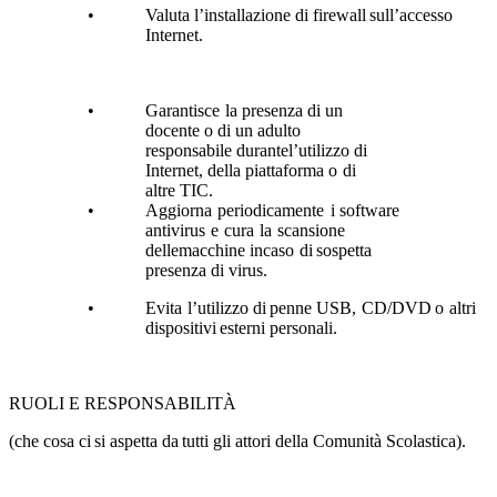
•
Valuta
l’installazione
di
firewall
sull’accesso
Internet.
•
Garantisce
la presenza
di un
docente
o
di un adulto
responsabile
durante
l’utilizzo
di
Internet,
della
piattaforma o
di
altre TIC.
•
Aggiorna
periodicamente
i
software
antivirus
e
cura
la
scansione
dellemacchine
in
caso
di
sospetta
presenza
di
virus.
•
Evita
l’utilizzo
di
penne
USB,
CD/DVD
o
altri
dispositivi
esterni
personali.
RUOLI
E RESPONSABILITÀ
(che
cosa
ci
si
aspetta
da
tutti
gli
attori
della Comunità
Scolastica).