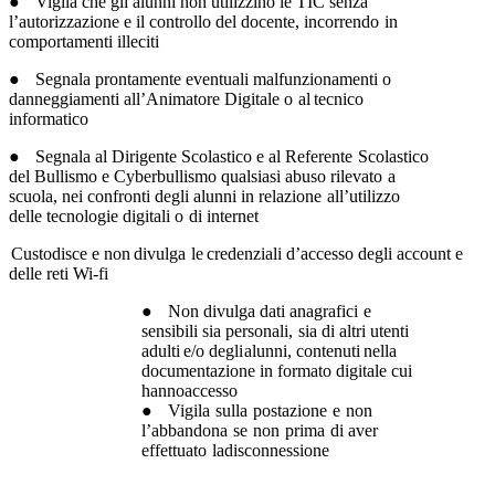
●
Vigila che gli alunni non utilizzino le TIC senza
l’autorizzazione e il controllo del
docente,
incorrendo
in
comportamenti
illeciti
●
Segnala prontamente eventuali malfunzionamenti o
danneggiamenti all’Animatore
Digitale
o
al
tecnico
informatico
●
Segnala
al
Dirigente
Scolastico
e
al
Referente
Scolastico
del
Bullismo
e
Cyberbullismo
qualsiasi
abuso
rilevato
a
scuola,
nei
confronti
degli
alunni
in
relazione
all’utilizzo
delle
tecnologie
digitali o
di
internet
Custodisce
e
non
divulga
le
credenziali
d’accesso
degli
account
e
delle
reti
Wi-fi
●
Non
divulga
dati
anagrafici
e
sensibili
sia
personali,
sia
di
altri
utenti
adulti
e/o
degli
alunni,
contenuti
nella
documentazione
in
formato
digitale cui
hannoaccesso
●
Vigila
sulla
postazione
e
non
l’abbandona
se
non
prima
di
aver
effettuato
la
disconnessione