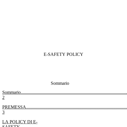
E-SAFETY
POLICY
Sommario
Sommario
.............................................................................................
2
PREMESSA
.........................................................................................
3
LA
POLICY DI
E-
SAFETY
...............................................................................................