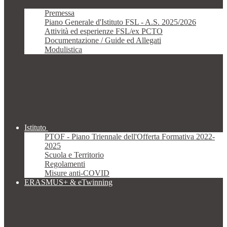
Premessa
Piano Generale d'Istituto FSL - A.S. 2025/2026
Attività ed esperienze FSL/ex PCTO
Documentazione / Guide ed Allegati
Modulistica
Istituto
PTOF - Piano Triennale dell'Offerta Formativa 2022-
2025
Scuola e Territorio
Regolamenti
Misure anti-COVID
ERASMUS+ & eTwinning