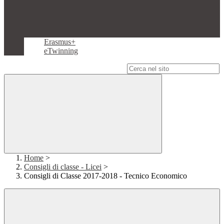
Erasmus+
eTwinning
Campo di ricerca per le pagine del sito
Home
>
Consigli di classe - Licei
>
Consigli di Classe 2017-2018 - Tecnico Economico