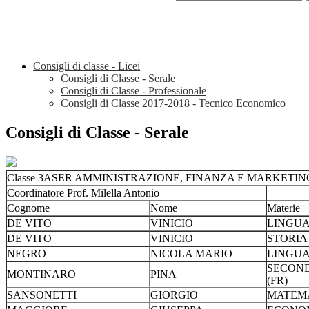
Consigli di classe - Licei
Consigli di Classe - Serale
Consigli di Classe - Professionale
Consigli di Classe 2017-2018 - Tecnico Economico
Consigli di Classe - Serale
Classe 3ASER AMMINISTRAZIONE, FINANZA E MARKETING
Coordinatore Prof. Milella Antonio
Cognome
Nome
Materie
DE VITO
VINICIO
LINGUA 
DE VITO
VINICIO
STORIA 
NEGRO
NICOLA MARIO
LINGUA 
SECOND
MONTINARO
PINA
(FR)
SANSONETTI
GIORGIO
MATEMA