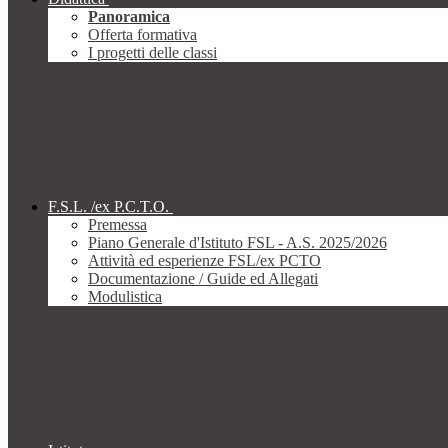
Panoramica
Offerta formativa
I progetti delle classi
F.S.L. /ex P.C.T.O.
Premessa
Piano Generale d'Istituto FSL - A.S. 2025/2026
Attività ed esperienze FSL/ex PCTO
Documentazione / Guide ed Allegati
Modulistica