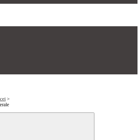
icei
>
erale