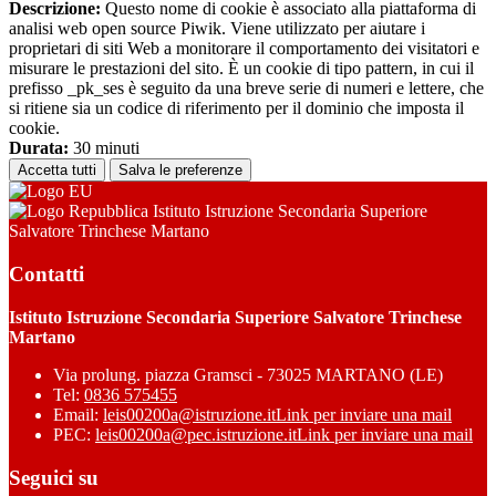
Descrizione:
Questo nome di cookie è associato alla piattaforma di
analisi web open source Piwik. Viene utilizzato per aiutare i
proprietari di siti Web a monitorare il comportamento dei visitatori e
misurare le prestazioni del sito. È un cookie di tipo pattern, in cui il
prefisso _pk_ses è seguito da una breve serie di numeri e lettere, che
si ritiene sia un codice di riferimento per il dominio che imposta il
cookie.
Durata:
30 minuti
Accetta tutti
Salva le preferenze
Istituto Istruzione Secondaria Superiore
Salvatore Trinchese Martano
Contatti
Istituto Istruzione Secondaria Superiore Salvatore Trinchese
Martano
Via prolung. piazza Gramsci - 73025 MARTANO (LE)
Tel:
0836 575455
Email:
leis00200a@istruzione.it
Link per inviare una mail
PEC:
leis00200a@pec.istruzione.it
Link per inviare una mail
Seguici su