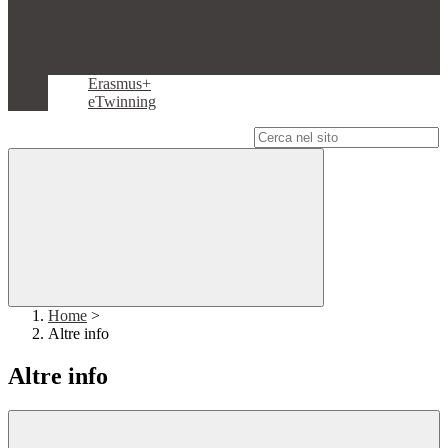
Erasmus+
eTwinning
Campo di ricerca per le pagine del sito
Home
>
Altre info
Altre info