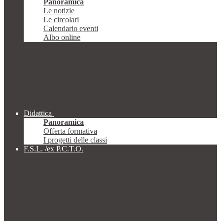
Panoramica
Le notizie
Le circolari
Calendario eventi
Albo online
Didattica
Panoramica
Offerta formativa
I progetti delle classi
F.S.L. /ex P.C.T.O.