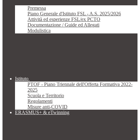
Premessa
Piano Generale d'Istituto FSL - A.S. 2025/2026
Attività ed esperienze FSL/ex PCTO
Documentazione / Guide ed Allegati
Modulistica
Istituto
PTOF - Piano Triennale dell'Offerta Formativa 2022-
2025
Scuola e Territorio
Regolamenti
Misure anti-COVID
ERASMUS+ & eTwinning