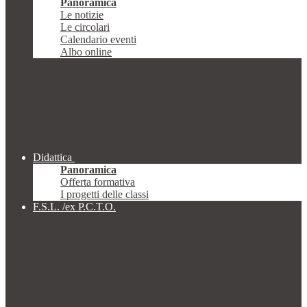
Panoramica
Le notizie
Le circolari
Calendario eventi
Albo online
Didattica
Panoramica
Offerta formativa
I progetti delle classi
F.S.L. /ex P.C.T.O.