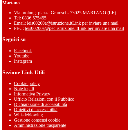
Martano
Via prolung. piazza Gramsci - 73025 MARTANO (LE)
Tel:
0836 575455
Email:
leis00200a@istruzione.it
Link per inviare una mail
PEC:
leis00200a@pec.istruzione.it
Link per inviare una mail
Seguici su
Facebook
Youtube
Instagram
Sezione Link Utili
Cookie policy
Note legali
Informativa Privacy
Ufficio Relazioni con il Pubblico
Dichiarazione di accessibilità
Obiettivi di accessibilità
Whistleblowing
Gestione consensi cookie
Amministrazione trasparente