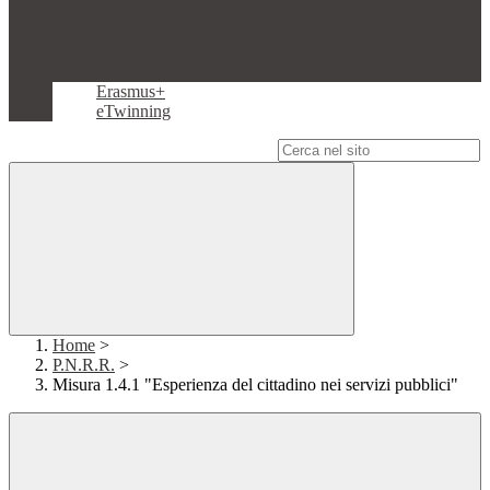
Erasmus+
eTwinning
Campo di ricerca per le pagine del sito
Home
>
P.N.R.R.
>
Misura 1.4.1 "Esperienza del cittadino nei servizi pubblici"