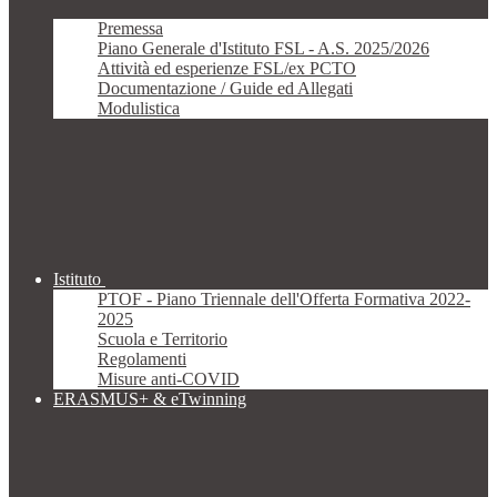
Premessa
Piano Generale d'Istituto FSL - A.S. 2025/2026
Attività ed esperienze FSL/ex PCTO
Documentazione / Guide ed Allegati
Modulistica
Istituto
PTOF - Piano Triennale dell'Offerta Formativa 2022-
2025
Scuola e Territorio
Regolamenti
Misure anti-COVID
ERASMUS+ & eTwinning