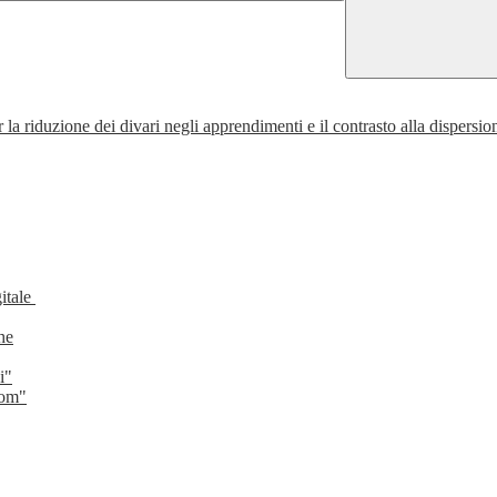
la riduzione dei divari negli apprendimenti e il contrasto alla dispersio
gitale
he
i"
oom"