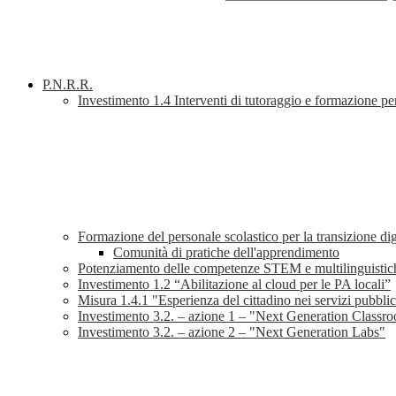
P.N.R.R.
Investimento 1.4 Interventi di tutoraggio e formazione per 
Formazione del personale scolastico per la transizione di
Comunità di pratiche dell'apprendimento
Potenziamento delle competenze STEM e multilinguistic
Investimento 1.2 “Abilitazione al cloud per le PA locali”
Misura 1.4.1 "Esperienza del cittadino nei servizi pubblic
Investimento 3.2. – azione 1 – "Next Generation Classr
Investimento 3.2. – azione 2 – "Next Generation Labs"