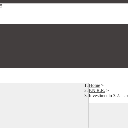
25
Home
>
P.N.R.R.
>
Investimento 3.2. – 