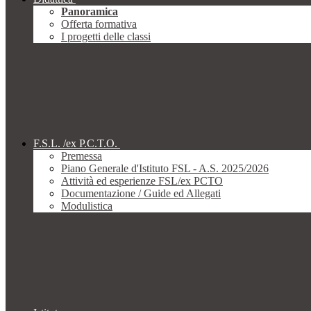
Panoramica
Offerta formativa
I progetti delle classi
F.S.L. /ex P.C.T.O.
Premessa
Piano Generale d'Istituto FSL - A.S. 2025/2026
Attività ed esperienze FSL/ex PCTO
Documentazione / Guide ed Allegati
Modulistica