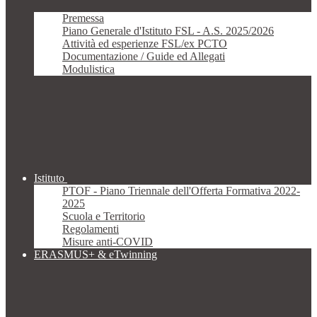
Premessa
Piano Generale d'Istituto FSL - A.S. 2025/2026
Attività ed esperienze FSL/ex PCTO
Documentazione / Guide ed Allegati
Modulistica
Istituto
PTOF - Piano Triennale dell'Offerta Formativa 2022-
2025
Scuola e Territorio
Regolamenti
Misure anti-COVID
ERASMUS+ & eTwinning