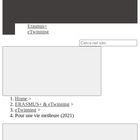
Erasmus+
eTwinning
Campo di ricerca per le pagine del sito
Home
>
ERASMUS+ & eTwinning
>
eTwinning
>
Pour une vie meilleure (2021)