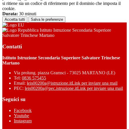
si ritiene sia un codice di riferimento per il dominio che imposta il
cookie.
Durata:
30 minuti
Accetta tutti
Salva le preferenze
Istituto Istruzione Secondaria Superiore
Salvatore Trinchese Martano
Contatti
Istituto Istruzione Secondaria Superiore Salvatore Trinchese
Martano
Via prolung. piazza Gramsci - 73025 MARTANO (LE)
Tel:
0836 575455
Email:
leis00200a@istruzione.it
Link per inviare una mail
PEC:
leis00200a@pec.istruzione.it
Link per inviare una mail
Seguici su
Facebook
Youtube
Instagram