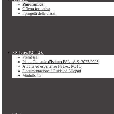
Panoramica
Offerta formativa
I progetti delle classi
F.S.L. /ex P.C.T.O.
Premessa
Piano Generale d'Istituto FSL - A.S. 2025/2026
Attività ed esperienze FSL/ex PCTO
Documentazione / Guide ed Allegati
Modulistica