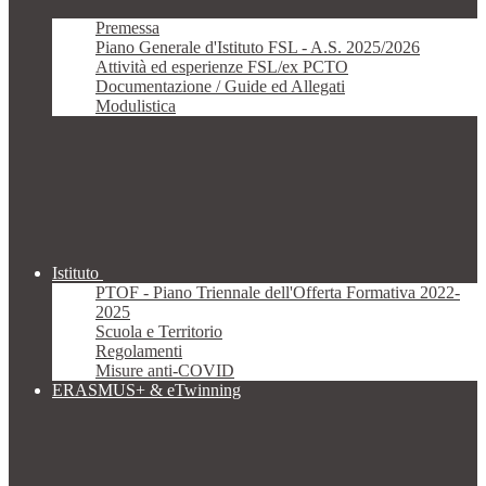
Premessa
Piano Generale d'Istituto FSL - A.S. 2025/2026
Attività ed esperienze FSL/ex PCTO
Documentazione / Guide ed Allegati
Modulistica
Istituto
PTOF - Piano Triennale dell'Offerta Formativa 2022-
2025
Scuola e Territorio
Regolamenti
Misure anti-COVID
ERASMUS+ & eTwinning