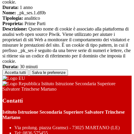
cookie.
Durata:
1 anno
Nome:
_pk_ses.1.df0b
Tipologia:
analitico
Proprieta:
Prime Parti
Descrizione:
Questo nome di cookie è associato alla piattaforma di
analisi web open source Piwik. Viene utilizzato per aiutare i
proprietari di siti Web a monitorare il comportamento dei visitatori e
misurare le prestazioni del sito. È un cookie di tipo pattern, in cui il
prefisso _pk_ses è seguito da una breve serie di numeri e lettere, che
si ritiene sia un codice di riferimento per il dominio che imposta il
cookie.
Durata:
30 minuti
Accetta tutti
Salva le preferenze
Istituto Istruzione Secondaria Superiore
Salvatore Trinchese Martano
Contatti
Istituto Istruzione Secondaria Superiore Salvatore Trinchese
Martano
Via prolung. piazza Gramsci - 73025 MARTANO (LE)
Tel:
0836 575455