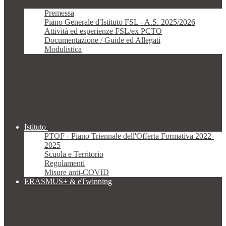
Premessa
Piano Generale d'Istituto FSL - A.S. 2025/2026
Attività ed esperienze FSL/ex PCTO
Documentazione / Guide ed Allegati
Modulistica
Istituto
PTOF - Piano Triennale dell'Offerta Formativa 2022-
2025
Scuola e Territorio
Regolamenti
Misure anti-COVID
ERASMUS+ & eTwinning