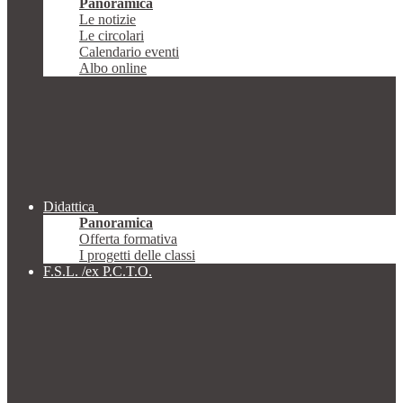
Panoramica
Le notizie
Le circolari
Calendario eventi
Albo online
Didattica
Panoramica
Offerta formativa
I progetti delle classi
F.S.L. /ex P.C.T.O.