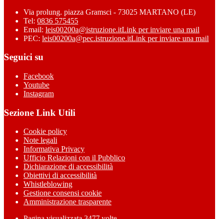
Via prolung. piazza Gramsci - 73025 MARTANO (LE)
Tel:
0836 575455
Email:
leis00200a@istruzione.it
Link per inviare una mail
PEC:
leis00200a@pec.istruzione.it
Link per inviare una mail
Seguici su
Facebook
Youtube
Instagram
Sezione Link Utili
Cookie policy
Note legali
Informativa Privacy
Ufficio Relazioni con il Pubblico
Dichiarazione di accessibilità
Obiettivi di accessibilità
Whistleblowing
Gestione consensi cookie
Amministrazione trasparente
Pagina visualizzata
3477
volte