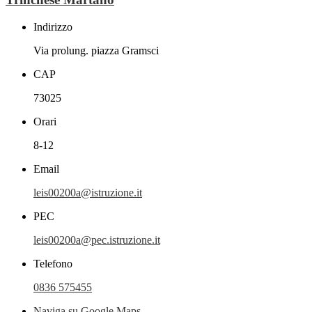
Indirizzo
Via prolung. piazza Gramsci
CAP
73025
Orari
8-12
Email
leis00200a@istruzione.it
PEC
leis00200a@pec.istruzione.it
Telefono
0836 575455
Naviga su Google Maps