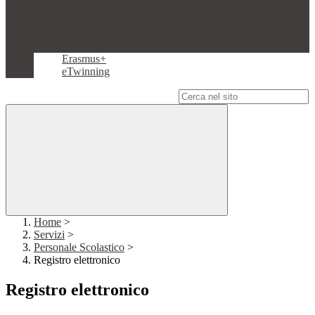
Erasmus+
eTwinning
Campo di ricerca per le pagine del sito
Home
>
Servizi
>
Personale Scolastico
>
Registro elettronico
Registro elettronico