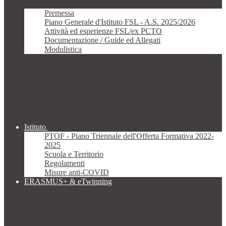
Premessa
Piano Generale d'Istituto FSL - A.S. 2025/2026
Attività ed esperienze FSL/ex PCTO
Documentazione / Guide ed Allegati
Modulistica
Istituto
PTOF - Piano Triennale dell'Offerta Formativa 2022-
2025
Scuola e Territorio
Regolamenti
Misure anti-COVID
ERASMUS+ & eTwinning