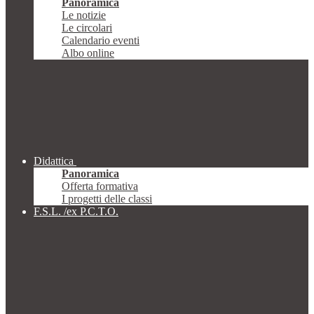
Panoramica
Le notizie
Le circolari
Calendario eventi
Albo online
Didattica
Panoramica
Offerta formativa
I progetti delle classi
F.S.L. /ex P.C.T.O.