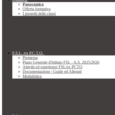
Panoramica
Offerta formativa
I progetti delle classi
F.S.L. /ex P.C.T.O.
Premessa
Piano Generale d'Istituto FSL - A.S. 2025/2026
Attività ed esperienze FSL/ex PCTO
Documentazione / Guide ed Allegati
Modulistica