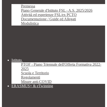
Premessa
Piano Generale d'Istituto FSL - A.S. 2025/2026
Attività ed esperienze FSL/ex PCTO
Documentazione / Guide ed Allegati
Modulistica
Istituto
PTOF - Piano Triennale dell'Offerta Formativa 2022-
2025
Scuola e Territorio
Regolamenti
Misure anti-COVID
ERASMUS+ & eTwinning