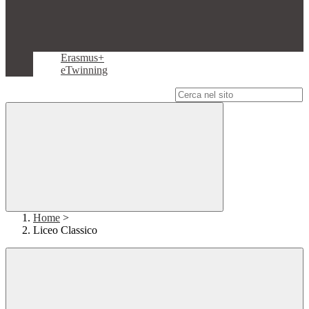
Erasmus+
eTwinning
Campo di ricerca per le pagine del sito
Home
>
Liceo Classico