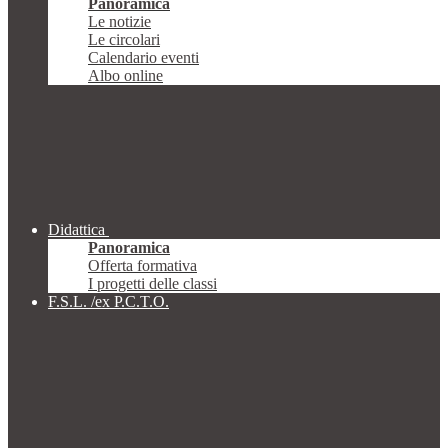
Panoramica
Le notizie
Le circolari
Calendario eventi
Albo online
Didattica
Panoramica
Offerta formativa
I progetti delle classi
F.S.L. /ex P.C.T.O.