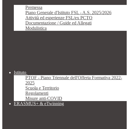
Premessa
Piano Generale d'Istituto FSL - A.S. 2025/2026
Attività ed esperienze FSL/ex PCTO
Documentazione / Guide ed Allegati
Modulistica
Istituto
PTOF - Piano Triennale dell'Offerta Formativa 2022-
2025
Scuola e Territorio
Regolamenti
Misure anti-COVID
ERASMUS+ & eTwinning