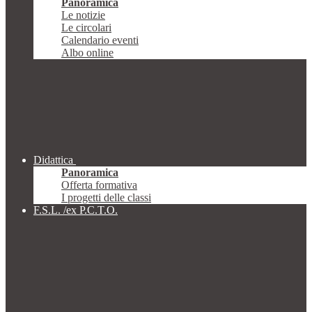
Panoramica
Le notizie
Le circolari
Calendario eventi
Albo online
Didattica
Panoramica
Offerta formativa
I progetti delle classi
F.S.L. /ex P.C.T.O.