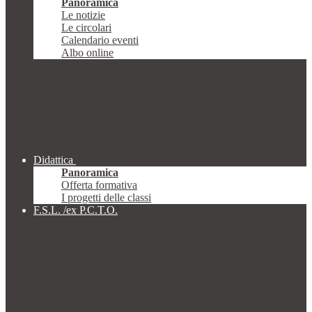
Panoramica
Le notizie
Le circolari
Calendario eventi
Albo online
Didattica
Panoramica
Offerta formativa
I progetti delle classi
F.S.L. /ex P.C.T.O.