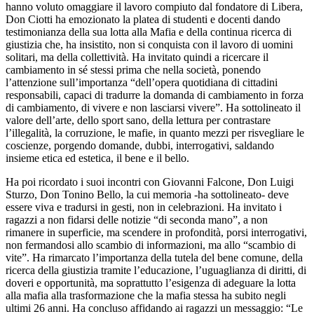
hanno voluto omaggiare il lavoro compiuto dal fondatore di Libera,
Don Ciotti ha emozionato la platea di studenti e docenti dando
testimonianza della sua lotta alla Mafia e della continua ricerca di
giustizia che, ha insistito, non si conquista con il lavoro di uomini
solitari, ma della collettività. Ha invitato quindi a ricercare il
cambiamento in sé stessi prima che nella società, ponendo
l’attenzione sull’importanza “dell’opera quotidiana di cittadini
responsabili, capaci di tradurre la domanda di cambiamento in forza
di cambiamento, di vivere e non lasciarsi vivere”. Ha sottolineato il
valore dell’arte, dello sport sano, della lettura per contrastare
l’illegalità, la corruzione, le mafie, in quanto mezzi per risvegliare le
coscienze, porgendo domande, dubbi, interrogativi, saldando
insieme etica ed estetica, il bene e il bello.
Ha poi ricordato i suoi incontri con Giovanni Falcone, Don Luigi
Sturzo, Don Tonino Bello, la cui memoria -ha sottolineato- deve
essere viva e tradursi in gesti, non in celebrazioni. Ha invitato i
ragazzi a non fidarsi delle notizie “di seconda mano”, a non
rimanere in superficie, ma scendere in profondità, porsi interrogativi,
non fermandosi allo scambio di informazioni, ma allo “scambio di
vite”. Ha rimarcato l’importanza della tutela del bene comune, della
ricerca della giustizia tramite l’educazione, l’uguaglianza di diritti, di
doveri e opportunità, ma soprattutto l’esigenza di adeguare la lotta
alla mafia alla trasformazione che la mafia stessa ha subito negli
ultimi 26 anni. Ha concluso affidando ai ragazzi un messaggio: “Le