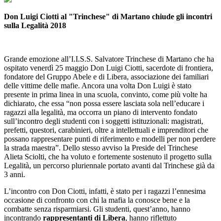
Don Luigi Ciotti al "Trinchese" di Martano chiude gli incontri
sulla Legalità 2018
Grande emozione all’I.I.S.S. Salvatore Trinchese di Martano che ha
ospitato venerdì 25 maggio Don Luigi Ciotti, sacerdote di frontiera,
fondatore del Gruppo Abele e di Libera, associazione dei familiari
delle vittime delle mafie. Ancora una volta Don Luigi è stato
presente in prima linea in una scuola, convinto, come più volte ha
dichiarato, che essa “non possa essere lasciata sola nell’educare i
ragazzi alla legalità, ma occorra un piano di intervento fondato
sull’incontro degli studenti con i soggetti istituzionali: magistrati,
prefetti, questori, carabinieri, oltre a intellettuali e imprenditori che
possano rappresentare punti di riferimento e modelli per non perdere
la strada maestra”. Dello stesso avviso la Preside del Trinchese
Alieta Sciolti, che ha voluto e fortemente sostenuto il progetto sulla
Legalità, un percorso pluriennale portato avanti dal Trinchese già da
3 anni.
L’incontro con Don Ciotti, infatti, è stato per i ragazzi l’ennesima
occasione di confronto con chi la mafia la conosce bene e la
combatte senza risparmiarsi. Gli studenti, quest’anno, hanno
incontrando
rappresentanti di Libera
, hanno riflettuto