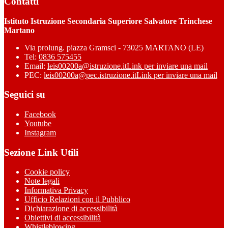
Contatti
Istituto Istruzione Secondaria Superiore Salvatore Trinchese
Martano
Via prolung. piazza Gramsci - 73025 MARTANO (LE)
Tel:
0836 575455
Email:
leis00200a@istruzione.it
Link per inviare una mail
PEC:
leis00200a@pec.istruzione.it
Link per inviare una mail
Seguici su
Facebook
Youtube
Instagram
Sezione Link Utili
Cookie policy
Note legali
Informativa Privacy
Ufficio Relazioni con il Pubblico
Dichiarazione di accessibilità
Obiettivi di accessibilità
Whistleblowing