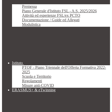
Premessa
Piano Generale d'Istituto FSL - A.S. 2025/2026
Attività ed esperienze FSL/ex PCTO
Documentazione / Guide ed Allegati
Modulistica
Istituto
PTOF - Piano Triennale dell'Offerta Formativa 2022-
2025
Scuola e Territorio
Regolamenti
Misure anti-COVID
ERASMUS+ & eTwinning