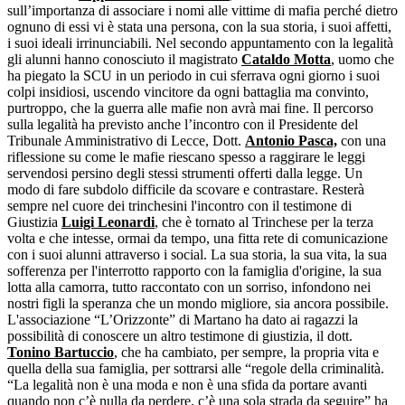
sull’importanza di associare i nomi alle vittime di mafia perché dietro
ognuno di essi vi è stata una persona, con la sua storia, i suoi affetti,
i suoi ideali irrinunciabili. Nel secondo appuntamento con la legalità
gli alunni hanno conosciuto il magistrato
Cataldo Motta
, uomo che
ha piegato la SCU in un periodo in cui sferrava ogni giorno i suoi
colpi insidiosi, uscendo vincitore da ogni battaglia ma convinto,
purtroppo, che la guerra alle mafie non avrà mai fine. Il percorso
sulla legalità ha previsto anche l’incontro con il Presidente del
Tribunale Amministrativo di Lecce, Dott.
Antonio Pasca,
con una
riflessione su come le mafie riescano spesso a raggirare le leggi
servendosi persino degli stessi strumenti offerti dalla legge. Un
modo di fare subdolo difficile da scovare e contrastare. Resterà
sempre nel cuore dei trinchesini l'incontro con il testimone di
Giustizia
Luigi Leonardi
, che è tornato al Trinchese per la terza
volta e che intesse, ormai da tempo, una fitta rete di comunicazione
con i suoi alunni attraverso i social. La sua storia, la sua vita, la sua
sofferenza per l'interrotto rapporto con la famiglia d'origine, la sua
lotta alla camorra, tutto raccontato con un sorriso, infondono nei
nostri figli la speranza che un mondo migliore, sia ancora possibile.
L'associazione “L’Orizzonte” di Martano ha dato ai ragazzi la
possibilità di conoscere un altro testimone di giustizia, il dott.
Tonino Bartuccio
, che ha cambiato, per sempre, la propria vita e
quella della sua famiglia, per sottrarsi alle “regole della criminalità.
“La legalità non è una moda e non è una sfida da portare avanti
quando non c’è nulla da perdere, c’è una sola strada da seguire” ha