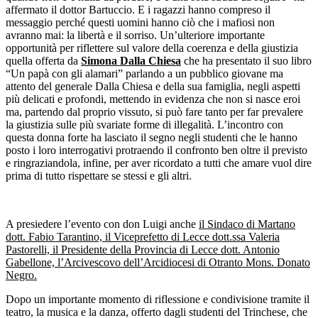
affermato il dottor Bartuccio. E i ragazzi hanno compreso il
messaggio perché questi uomini hanno ciò che i mafiosi non
avranno mai: la libertà e il sorriso. Un’ulteriore importante
opportunità per riflettere sul valore della coerenza e della giustizia
quella offerta da
Simona Dalla Chiesa
che ha presentato il suo libro
“Un papà con gli alamari” parlando a un pubblico giovane ma
attento del generale Dalla Chiesa e della sua famiglia, negli aspetti
più delicati e profondi, mettendo in evidenza che non si nasce eroi
ma, partendo dal proprio vissuto, si può fare tanto per far prevalere
la giustizia sulle più svariate forme di illegalità. L’incontro con
questa donna forte ha lasciato il segno negli studenti che le hanno
posto i loro interrogativi protraendo il confronto ben oltre il previsto
e ringraziandola, infine, per aver ricordato a tutti che amare vuol dire
prima di tutto rispettare se stessi e gli altri.
A presiedere l’evento con don Luigi anche
il Sindaco di Martano
dott. Fabio Tarantino, il Viceprefetto di Lecce dott.ssa Valeria
Pastorelli, il Presidente della Provincia di Lecce dott. Antonio
Gabellone, l’Arcivescovo dell’Arcidiocesi di Otranto Mons. Donato
Negro.
Dopo un importante momento di riflessione e condivisione tramite il
teatro, la musica e la danza, offerto dagli studenti del Trinchese, che