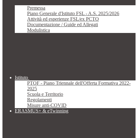
Premessa
Piano Generale d'Istituto FSL - A.S. 2025/2026
Attività ed esperienze FSL/ex PCTO
Documentazione / Guide ed Allegati
Modulistica
Istituto
PTOF - Piano Triennale dell'Offerta Formativa 2022-
2025
Scuola e Territorio
Regolamenti
Misure anti-COVID
ERASMUS+ & eTwinning