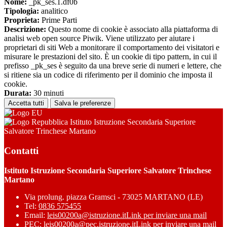
Nome:
_pk_ses.1.df0b
Tipologia:
analitico
Proprieta:
Prime Parti
Descrizione:
Questo nome di cookie è associato alla piattaforma di
analisi web open source Piwik. Viene utilizzato per aiutare i
proprietari di siti Web a monitorare il comportamento dei visitatori e
misurare le prestazioni del sito. È un cookie di tipo pattern, in cui il
prefisso _pk_ses è seguito da una breve serie di numeri e lettere, che
si ritiene sia un codice di riferimento per il dominio che imposta il
cookie.
Durata:
30 minuti
Accetta tutti
Salva le preferenze
Istituto Istruzione Secondaria Superiore
Salvatore Trinchese Martano
Contatti
Istituto Istruzione Secondaria Superiore Salvatore Trinchese
Martano
Via prolung. piazza Gramsci - 73025 MARTANO (LE)
Tel:
0836 575455
Email:
leis00200a@istruzione.it
Link per inviare una mail
PEC:
leis00200a@pec.istruzione.it
Link per inviare una mail