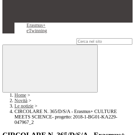
Erasmus+
eTwinning
Campo di ricerca per le pagine del sito
Home
>
Novità
>
Le notizie
>
CIRCOLARE N. 365/D/S/A - Erasmus+ CULTURE
MEETS SCIENCE- progetto: 2018-1-BG01-KA229-
047967_2