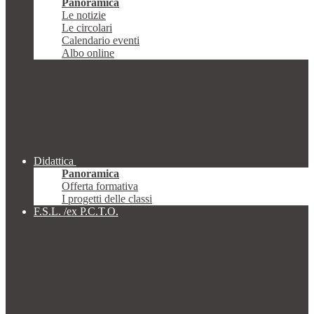
Panoramica
Le notizie
Le circolari
Calendario eventi
Albo online
Didattica
Panoramica
Offerta formativa
I progetti delle classi
F.S.L. /ex P.C.T.O.