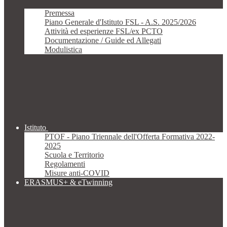
Premessa
Piano Generale d'Istituto FSL - A.S. 2025/2026
Attività ed esperienze FSL/ex PCTO
Documentazione / Guide ed Allegati
Modulistica
Istituto
PTOF - Piano Triennale dell'Offerta Formativa 2022-
2025
Scuola e Territorio
Regolamenti
Misure anti-COVID
ERASMUS+ & eTwinning