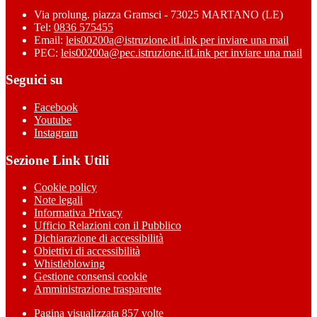
Via prolung. piazza Gramsci - 73025 MARTANO (LE)
Tel:
0836 575455
Email:
leis00200a@istruzione.it
Link per inviare una mail
PEC:
leis00200a@pec.istruzione.it
Link per inviare una mail
Seguici su
Facebook
Youtube
Instagram
Sezione Link Utili
Cookie policy
Note legali
Informativa Privacy
Ufficio Relazioni con il Pubblico
Dichiarazione di accessibilità
Obiettivi di accessibilità
Whistleblowing
Gestione consensi cookie
Amministrazione trasparente
Pagina visualizzata
857
volte