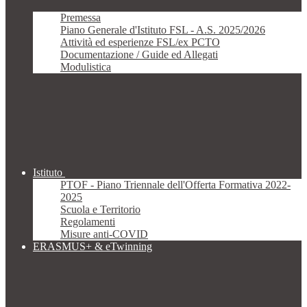
Premessa
Piano Generale d'Istituto FSL - A.S. 2025/2026
Attività ed esperienze FSL/ex PCTO
Documentazione / Guide ed Allegati
Modulistica
Istituto
PTOF - Piano Triennale dell'Offerta Formativa 2022-
2025
Scuola e Territorio
Regolamenti
Misure anti-COVID
ERASMUS+ & eTwinning