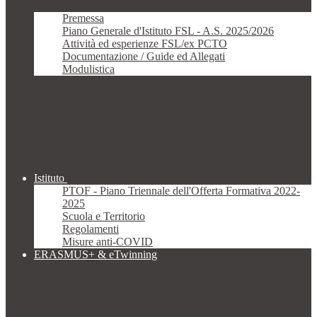
Premessa
Piano Generale d'Istituto FSL - A.S. 2025/2026
Attività ed esperienze FSL/ex PCTO
Documentazione / Guide ed Allegati
Modulistica
Istituto
PTOF - Piano Triennale dell'Offerta Formativa 2022-
2025
Scuola e Territorio
Regolamenti
Misure anti-COVID
ERASMUS+ & eTwinning