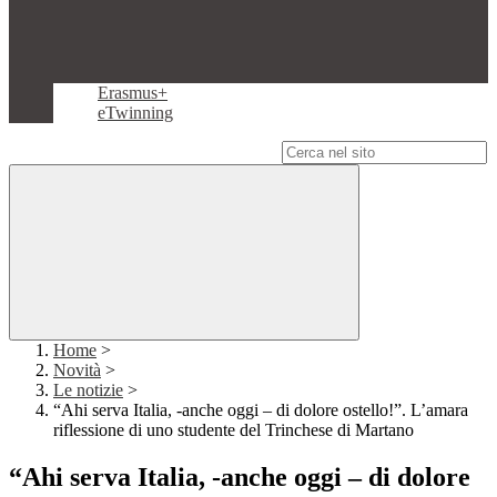
Erasmus+
eTwinning
Campo di ricerca per le pagine del sito
Home
>
Novità
>
Le notizie
>
“Ahi serva Italia, -anche oggi – di dolore ostello!”. L’amara
riflessione di uno studente del Trinchese di Martano
“Ahi serva Italia, -anche oggi – di dolore