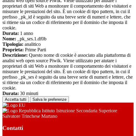
analisi web open source Piwik. Viene utilizzato per aiutare i
proprietari di siti Web a monitorare il comportamento dei visitatori e
misurare le prestazioni del sito. È un cookie di tipo pattern, in cui il
prefisso _pk_id è seguito da una breve serie di numeri e lettere, che
si ritiene sia un codice di riferimento per il dominio che imposta il
cookie.
Durata:
1 anno
Nome:
_pk_ses.1.df0b
Tipologia:
analitico
Proprieta:
Prime Parti
Descrizione:
Questo nome di cookie è associato alla piattaforma di
analisi web open source Piwik. Viene utilizzato per aiutare i
proprietari di siti Web a monitorare il comportamento dei visitatori e
misurare le prestazioni del sito. È un cookie di tipo pattern, in cui il
prefisso _pk_ses è seguito da una breve serie di numeri e lettere, che
si ritiene sia un codice di riferimento per il dominio che imposta il
cookie.
Durata:
30 minuti
Accetta tutti
Salva le preferenze
Istituto Istruzione Secondaria Superiore
Salvatore Trinchese Martano
Contatti