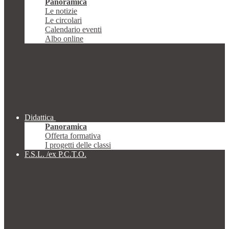
Panoramica
Le notizie
Le circolari
Calendario eventi
Albo online
Didattica
Panoramica
Offerta formativa
I progetti delle classi
F.S.L. /ex P.C.T.O.