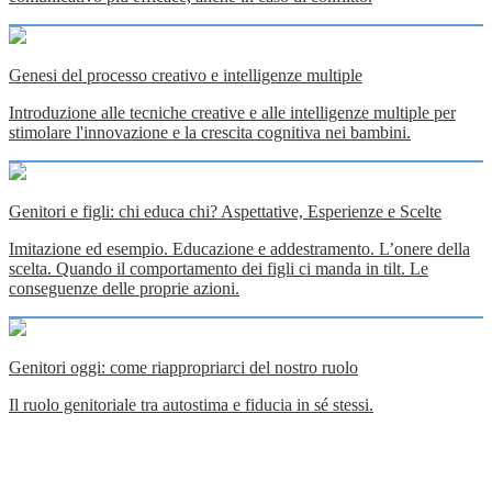
Genesi del processo creativo e intelligenze multiple
Introduzione alle tecniche creative e alle intelligenze multiple per
stimolare l'innovazione e la crescita cognitiva nei bambini.
Genitori e figli: chi educa chi? Aspettative, Esperienze e Scelte
Imitazione ed esempio. Educazione e addestramento. L’onere della
scelta. Quando il comportamento dei figli ci manda in tilt. Le
conseguenze delle proprie azioni.
Genitori oggi: come riappropriarci del nostro ruolo
Il ruolo genitoriale tra autostima e fiducia in sé stessi.