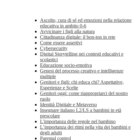
Ascolto, cura di sé ed emozioni nella relazione
educativa in ambito 0-6
Avvicinare i figli alla natura
Cittadinanza digitale: il bon-ton in rete
Come essere assertivi
Cybersecurity
Digital Storytelling nei contesti educativi e
scolastici
Educazione socio-emotiva
Genesi del processo creativo e intelligenze
multiple
Genitori e figli: chi educa chi? Aspettative,
Esperienze e Scelte
Genitori oggi: come riappropriarci del nostro
ruolo
Identità Digitale e Metaverso
Insegnare italiano L2/LS a bambini in età
prescolare
L'importanza delle regole nel bambino
L’importanza dei ritmi nella vita dei bambini e
degli adulti
Parental control