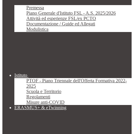
Premessa
Piano Generale d'Istituto FSL - A.S. 2025/2026
Attività ed esperienze FSL/ex PCTO
Documentazione / Guide ed Allegati
Modulistica
Istituto
PTOF - Piano Triennale dell'Offerta Formativa 2022-
2025
Scuola e Territorio
Regolamenti
Misure anti-COVID
ERASMUS+ & eTwinning