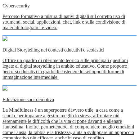
Cybersecurity
Percorso formativo a misura di nativi digitali sul corretto uso di
strumenti, social, applicazioni, chat, link e sulla condivisione di
materiali fotografici e video.
Digital Storytelling nei contesti educativi e scolastici
Offrire un quadro di riferimento teorico sulle principali questioni
legate al digital storytelling in ambito educativo. Come proporre
percorsi educativi in grado di sostenere lo sviluppo di forme di
immaginazione intermediale.
Educazione socio-emotiva
La Mindfulness è un superpotere davvero utile, a casa come a
scuola, per imparare a gestire meglio lo stress, affrontare più
serenamente le difficoltà che la vita ci pone davanti e allenare
l'autostima. Inoltre, permettendoci di comprendere meglio emozioni
come l'ansia, la rabbia e la tristezza, aiuta a sviluppare un approccio
comunicativo più efficace, anche in caso di conflitto.