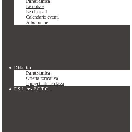
Panoramica
Le notizie
Le circolari
Calendario eventi
Albo online
Didattica
Panoramica
Offerta formativa
I progetti delle classi
F.S.L. /ex P.C.T.O.