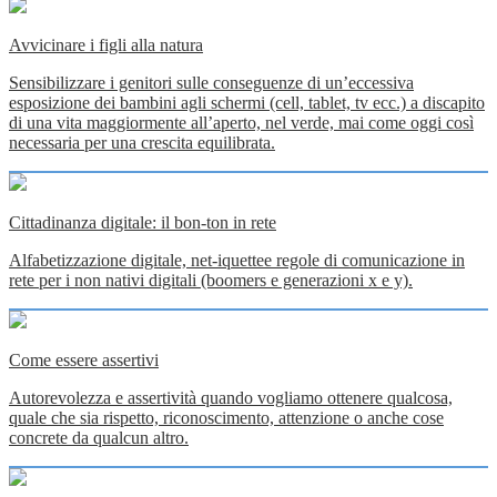
Avvicinare i figli alla natura
Sensibilizzare i genitori sulle conseguenze di un’eccessiva
esposizione dei bambini agli schermi (cell, tablet, tv ecc.) a discapito
di una vita maggiormente all’aperto, nel verde, mai come oggi così
necessaria per una crescita equilibrata.
Cittadinanza digitale: il bon-ton in rete
Alfabetizzazione digitale, net-iquettee regole di comunicazione in
rete per i non nativi digitali (boomers e generazioni x e y).
Come essere assertivi
Autorevolezza e assertività quando vogliamo ottenere qualcosa,
quale che sia rispetto, riconoscimento, attenzione o anche cose
concrete da qualcun altro.