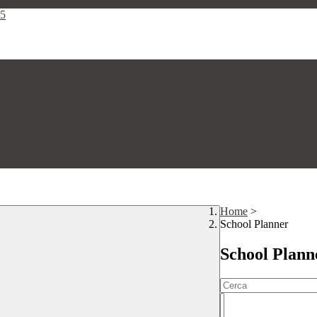
25
Home
>
School Planner
School Plann