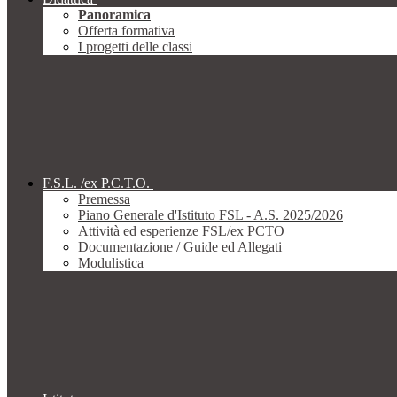
Panoramica
Offerta formativa
I progetti delle classi
F.S.L. /ex P.C.T.O.
Premessa
Piano Generale d'Istituto FSL - A.S. 2025/2026
Attività ed esperienze FSL/ex PCTO
Documentazione / Guide ed Allegati
Modulistica