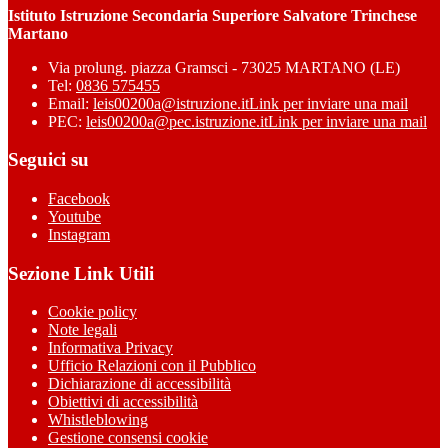
Istituto Istruzione Secondaria Superiore Salvatore Trinchese
Martano
Via prolung. piazza Gramsci - 73025 MARTANO (LE)
Tel:
0836 575455
Email:
leis00200a@istruzione.it
Link per inviare una mail
PEC:
leis00200a@pec.istruzione.it
Link per inviare una mail
Seguici su
Facebook
Youtube
Instagram
Sezione Link Utili
Cookie policy
Note legali
Informativa Privacy
Ufficio Relazioni con il Pubblico
Dichiarazione di accessibilità
Obiettivi di accessibilità
Whistleblowing
Gestione consensi cookie