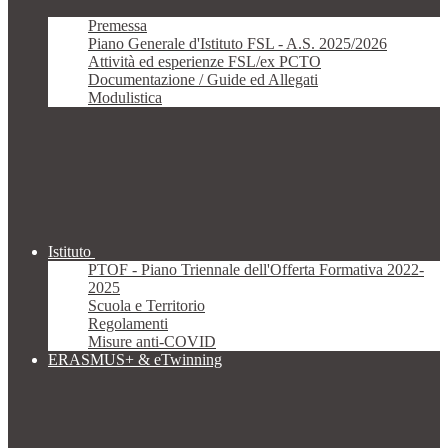
Premessa
Piano Generale d'Istituto FSL - A.S. 2025/2026
Attività ed esperienze FSL/ex PCTO
Documentazione / Guide ed Allegati
Modulistica
Istituto
PTOF - Piano Triennale dell'Offerta Formativa 2022-
2025
Scuola e Territorio
Regolamenti
Misure anti-COVID
ERASMUS+ & eTwinning