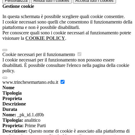
Personalizza
Rifiuta tutti
i cookies
Accetta tutti
i cookies
Gestione cookie
In questa schermata è possibile scegliere quali cookie consentire.
I cookie necessari sono quelli che consentono il funzionamento della
piattaforma e non è possibile disabilitarli.
Per conoscere quali sono i cookie necessari al funzionamento potete
visionare la
COOKIE POLICY
.
Cookie necessari per il funzionamento
I cookie necessari per il funzionamento non possono essere
disabilitati. È possibile consultare l'elenco nella pagina della cookie
policy.
www.trinchesemartano.edu.it
Nome
Tipologia
Proprieta
Descrizione
Durata
Nome:
_pk_id.1.df0b
Tipologia:
analitico
Proprieta:
Prime Parti
Descrizione:
Questo nome di cookie è associato alla piattaforma di