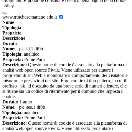
disabilitati. È possibile consultare l'elenco nella pagina della cookie
policy.
www.trinchesemartano.edu.it
Nome
Tipologia
Proprieta
Descrizione
Durata
Nome:
_pk_id.1.df0b
Tipologia:
analitico
Proprieta:
Prime Parti
Descrizione:
Questo nome di cookie è associato alla piattaforma di
analisi web open source Piwik. Viene utilizzato per aiutare i
proprietari di siti Web a monitorare il comportamento dei visitatori e
misurare le prestazioni del sito. È un cookie di tipo pattern, in cui il
prefisso _pk_id è seguito da una breve serie di numeri e lettere, che
si ritiene sia un codice di riferimento per il dominio che imposta il
cookie.
Durata:
1 anno
Nome:
_pk_ses.1.df0b
Tipologia:
analitico
Proprieta:
Prime Parti
Descrizione:
Questo nome di cookie è associato alla piattaforma di
analisi web open source Piwik. Viene utilizzato per aiutare i