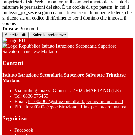
proprietari di siti Web a monitorare il comportamento dei visitatori e
misurare le prestazioni del sito. È un cookie di tipo pattern, in cui il
prefisso _pk_ses è seguito da una breve serie di numeri e lettere, che
si ritiene sia un codice di riferimento per il dominio che imposta il
cookie.
Durata:
30 minuti
Accetta tutti
Salva le preferenze
Istituto Istruzione Secondaria Superiore
Salvatore Trinchese Martano
Contatti
Istituto Istruzione Secondaria Superiore Salvatore Trinchese
Martano
Via prolung. piazza Gramsci - 73025 MARTANO (LE)
Tel:
0836 575455
Email:
leis00200a@istruzione.it
Link per inviare una mail
PEC:
leis00200a@pec.istruzione.it
Link per inviare una mail
Seguici su
Facebook