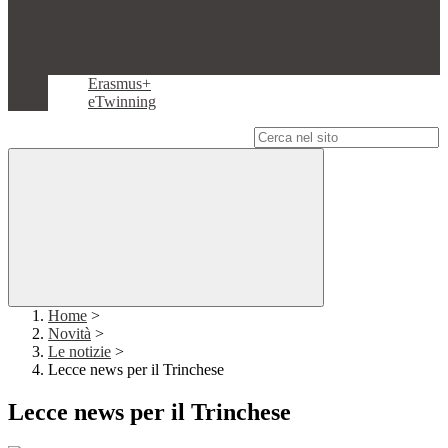
Erasmus+
eTwinning
Campo di ricerca per le pagine del sito
Home
>
Novità
>
Le notizie
>
Lecce news per il Trinchese
Lecce news per il Trinchese