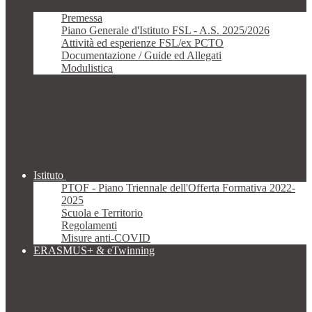
Premessa
Piano Generale d'Istituto FSL - A.S. 2025/2026
Attività ed esperienze FSL/ex PCTO
Documentazione / Guide ed Allegati
Modulistica
Istituto
PTOF - Piano Triennale dell'Offerta Formativa 2022-
2025
Scuola e Territorio
Regolamenti
Misure anti-COVID
ERASMUS+ & eTwinning