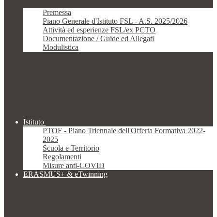
Premessa
Piano Generale d'Istituto FSL - A.S. 2025/2026
Attività ed esperienze FSL/ex PCTO
Documentazione / Guide ed Allegati
Modulistica
Istituto
PTOF - Piano Triennale dell'Offerta Formativa 2022-
2025
Scuola e Territorio
Regolamenti
Misure anti-COVID
ERASMUS+ & eTwinning