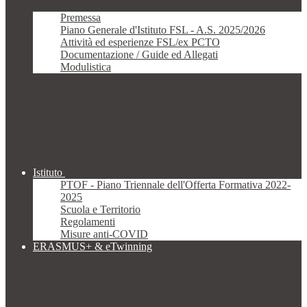
Premessa
Piano Generale d'Istituto FSL - A.S. 2025/2026
Attività ed esperienze FSL/ex PCTO
Documentazione / Guide ed Allegati
Modulistica
Istituto
PTOF - Piano Triennale dell'Offerta Formativa 2022-
2025
Scuola e Territorio
Regolamenti
Misure anti-COVID
ERASMUS+ & eTwinning