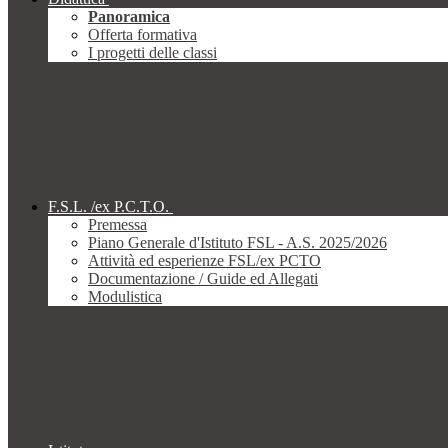
Panoramica
Offerta formativa
I progetti delle classi
F.S.L. /ex P.C.T.O.
Premessa
Piano Generale d'Istituto FSL - A.S. 2025/2026
Attività ed esperienze FSL/ex PCTO
Documentazione / Guide ed Allegati
Modulistica