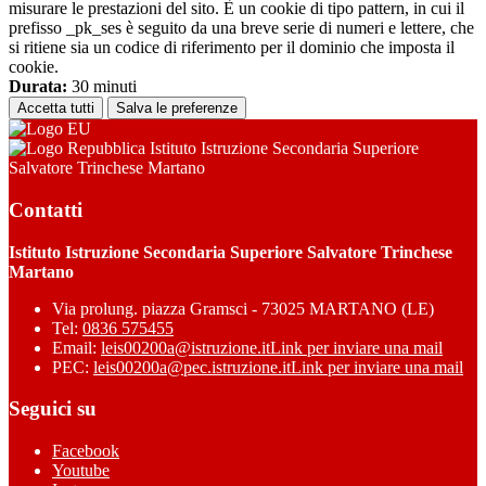
misurare le prestazioni del sito. È un cookie di tipo pattern, in cui il
prefisso _pk_ses è seguito da una breve serie di numeri e lettere, che
si ritiene sia un codice di riferimento per il dominio che imposta il
cookie.
Durata:
30 minuti
Accetta tutti
Salva le preferenze
Istituto Istruzione Secondaria Superiore
Salvatore Trinchese Martano
Contatti
Istituto Istruzione Secondaria Superiore Salvatore Trinchese
Martano
Via prolung. piazza Gramsci - 73025 MARTANO (LE)
Tel:
0836 575455
Email:
leis00200a@istruzione.it
Link per inviare una mail
PEC:
leis00200a@pec.istruzione.it
Link per inviare una mail
Seguici su
Facebook
Youtube