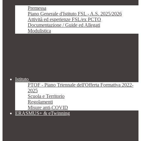
Premessa
Piano Generale d'Istituto FSL - A.S. 2025/2026
Attività ed esperienze FSL/ex PCTO
Documentazione / Guide ed Allegati
Modulistica
Istituto
PTOF - Piano Triennale dell'Offerta Formativa 2022-
2025
Scuola e Territorio
Regolamenti
Misure anti-COVID
ERASMUS+ & eTwinning