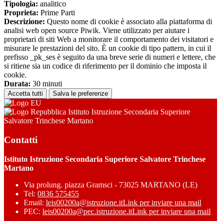
Tipologia:
analitico
Proprieta:
Prime Parti
Descrizione:
Questo nome di cookie è associato alla piattaforma di
analisi web open source Piwik. Viene utilizzato per aiutare i
proprietari di siti Web a monitorare il comportamento dei visitatori e
misurare le prestazioni del sito. È un cookie di tipo pattern, in cui il
prefisso _pk_ses è seguito da una breve serie di numeri e lettere, che
si ritiene sia un codice di riferimento per il dominio che imposta il
cookie.
Durata:
30 minuti
Accetta tutti
Salva le preferenze
Istituto Istruzione Secondaria Superiore
Salvatore Trinchese Martano
Contatti
Istituto Istruzione Secondaria Superiore Salvatore Trinchese
Martano
Via prolung. piazza Gramsci - 73025 MARTANO (LE)
Tel:
0836 575455
Email:
leis00200a@istruzione.it
Link per inviare una mail
PEC:
leis00200a@pec.istruzione.it
Link per inviare una mail