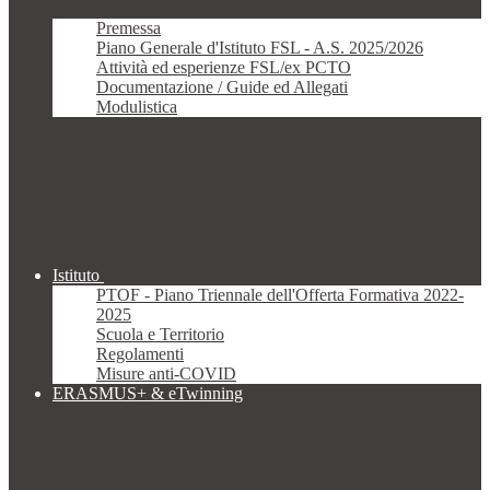
Premessa
Piano Generale d'Istituto FSL - A.S. 2025/2026
Attività ed esperienze FSL/ex PCTO
Documentazione / Guide ed Allegati
Modulistica
Istituto
PTOF - Piano Triennale dell'Offerta Formativa 2022-
2025
Scuola e Territorio
Regolamenti
Misure anti-COVID
ERASMUS+ & eTwinning