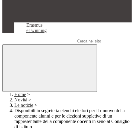
Erasmus+
eTwinning
Campo di ricerca per le pagine del sito
Home
>
Novità
>
Le notizie
>
Disponibili in segreteria elenchi elettori per il rinnovo della
componente alunni e per le elezioni suppletive di un
rappresentante della componente docenti in seno al Consiglio
di Istituto.