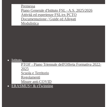
Premessa
Piano Generale d'Istituto FSL - A.S. 2025/2026
Attività ed esperienze FSL/ex PCTO
Documentazione / Guide ed Allegati
Modulistica
Istituto
PTOF - Piano Triennale dell'Offerta Formativa 2022-
2025
Scuola e Territorio
Regolamenti
Misure anti-COVID
ERASMUS+ & eTwinning