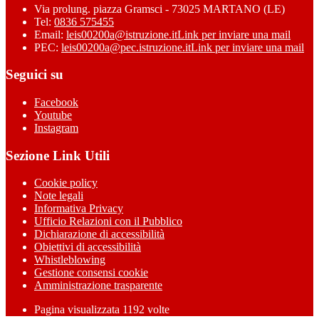
Via prolung. piazza Gramsci - 73025 MARTANO (LE)
Tel:
0836 575455
Email:
leis00200a@istruzione.it
Link per inviare una mail
PEC:
leis00200a@pec.istruzione.it
Link per inviare una mail
Seguici su
Facebook
Youtube
Instagram
Sezione Link Utili
Cookie policy
Note legali
Informativa Privacy
Ufficio Relazioni con il Pubblico
Dichiarazione di accessibilità
Obiettivi di accessibilità
Whistleblowing
Gestione consensi cookie
Amministrazione trasparente
Pagina visualizzata
1192
volte