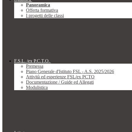
Panoramica
Offerta formativa
I progetti delle classi
F.S.L. /ex P.C.T.O.
Premessa
Piano Generale d'Istituto FSL - A.S. 2025/2026
Attività ed esperienze FSL/ex PCTO
Documentazione / Guide ed Allegati
Modulistica