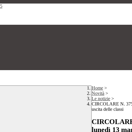
25
Home
>
Novità
>
Le notizie
>
CIRCOLARE N. 375/D/
uscita delle classi
CIRCOLARE N
lunedì 13 mag