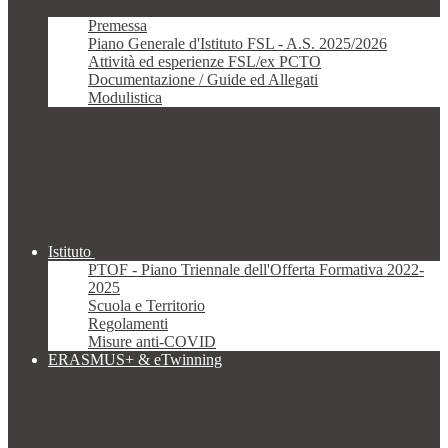
Premessa
Piano Generale d'Istituto FSL - A.S. 2025/2026
Attività ed esperienze FSL/ex PCTO
Documentazione / Guide ed Allegati
Modulistica
Istituto
PTOF - Piano Triennale dell'Offerta Formativa 2022-
2025
Scuola e Territorio
Regolamenti
Misure anti-COVID
ERASMUS+ & eTwinning