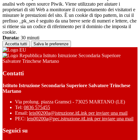
analisi web open source Piwik. Viene utilizzato per aiutare i
proprietari di siti Web a monitorare il comportamento dei visitatori e
misurare le prestazioni del sito. È un cookie di tipo pattern, in cui il
prefisso _pk_ses è seguito da una breve serie di numeri e lettere, che
si ritiene sia un codice di riferimento per il dominio che imposta il
cookie.
Durata:
30 minuti
Accetta tutti
Salva le preferenze
Istituto Istruzione Secondaria Superiore
Salvatore Trinchese Martano
Contatti
Istituto Istruzione Secondaria Superiore Salvatore Trinchese
Martano
Via prolung. piazza Gramsci - 73025 MARTANO (LE)
Tel:
0836 575455
Email:
leis00200a@istruzione.it
Link per inviare una mail
PEC:
leis00200a@pec.istruzione.it
Link per inviare una mail
Seguici su