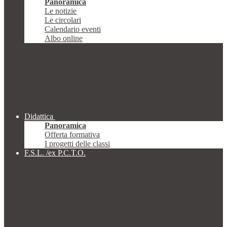
Panoramica
Le notizie
Le circolari
Calendario eventi
Albo online
Didattica
Panoramica
Offerta formativa
I progetti delle classi
F.S.L. /ex P.C.T.O.