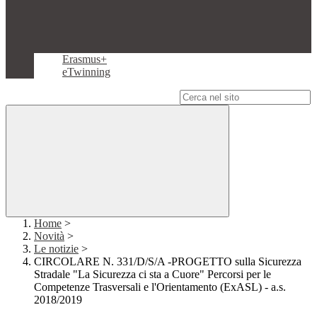
Erasmus+
eTwinning
Campo di ricerca per le pagine del sito
Home
>
Novità
>
Le notizie
>
CIRCOLARE N. 331/D/S/A -PROGETTO sulla Sicurezza
Stradale "La Sicurezza ci sta a Cuore" Percorsi per le
Competenze Trasversali e l'Orientamento (ExASL) - a.s.
2018/2019