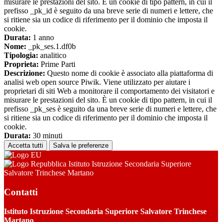
misurare le prestazioni del sito. È un cookie di tipo pattern, in cui il
prefisso _pk_id è seguito da una breve serie di numeri e lettere, che
si ritiene sia un codice di riferimento per il dominio che imposta il
cookie.
Durata:
1 anno
Nome:
_pk_ses.1.df0b
Tipologia:
analitico
Proprieta:
Prime Parti
Descrizione:
Questo nome di cookie è associato alla piattaforma di
analisi web open source Piwik. Viene utilizzato per aiutare i
proprietari di siti Web a monitorare il comportamento dei visitatori e
misurare le prestazioni del sito. È un cookie di tipo pattern, in cui il
prefisso _pk_ses è seguito da una breve serie di numeri e lettere, che
si ritiene sia un codice di riferimento per il dominio che imposta il
cookie.
Durata:
30 minuti
Accetta tutti
Salva le preferenze
Istituto Istruzione Secondaria Superiore
Salvatore Trinchese Martano
Contatti
Istituto Istruzione Secondaria Superiore Salvatore Trinchese
Martano