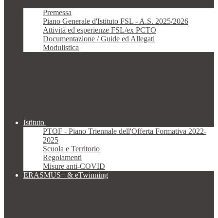
Premessa
Piano Generale d'Istituto FSL - A.S. 2025/2026
Attività ed esperienze FSL/ex PCTO
Documentazione / Guide ed Allegati
Modulistica
Istituto
PTOF - Piano Triennale dell'Offerta Formativa 2022-
2025
Scuola e Territorio
Regolamenti
Misure anti-COVID
ERASMUS+ & eTwinning