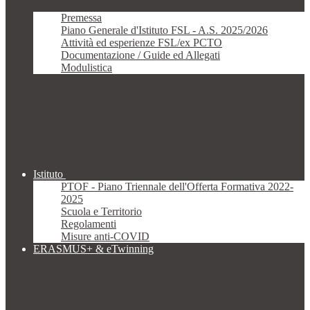
Premessa
Piano Generale d'Istituto FSL - A.S. 2025/2026
Attività ed esperienze FSL/ex PCTO
Documentazione / Guide ed Allegati
Modulistica
Istituto
PTOF - Piano Triennale dell'Offerta Formativa 2022-
2025
Scuola e Territorio
Regolamenti
Misure anti-COVID
ERASMUS+ & eTwinning