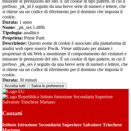
misurare le prestazioni del sito. È un cookie di tipo pattern, in cui il
prefisso _pk_id è seguito da una breve serie di numeri e lettere, che
si ritiene sia un codice di riferimento per il dominio che imposta il
cookie.
Durata:
1 anno
Nome:
_pk_ses.1.df0b
Tipologia:
analitico
Proprieta:
Prime Parti
Descrizione:
Questo nome di cookie è associato alla piattaforma di
analisi web open source Piwik. Viene utilizzato per aiutare i
proprietari di siti Web a monitorare il comportamento dei visitatori e
misurare le prestazioni del sito. È un cookie di tipo pattern, in cui il
prefisso _pk_ses è seguito da una breve serie di numeri e lettere, che
si ritiene sia un codice di riferimento per il dominio che imposta il
cookie.
Durata:
30 minuti
Accetta tutti
Salva le preferenze
Istituto Istruzione Secondaria Superiore
Salvatore Trinchese Martano
Contatti
Istituto Istruzione Secondaria Superiore Salvatore Trinchese
Martano