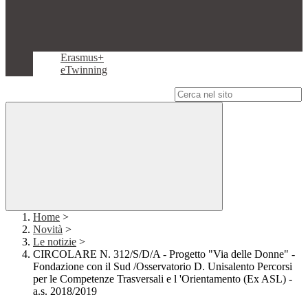
Erasmus+
eTwinning
Campo di ricerca per le pagine del sito
Home
>
Novità
>
Le notizie
>
CIRCOLARE N. 312/S/D/A - Progetto "Via delle Donne" -
Fondazione con il Sud /Osservatorio D. Unisalento Percorsi
per le Competenze Trasversali e l 'Orientamento (Ex ASL) -
a.s. 2018/2019