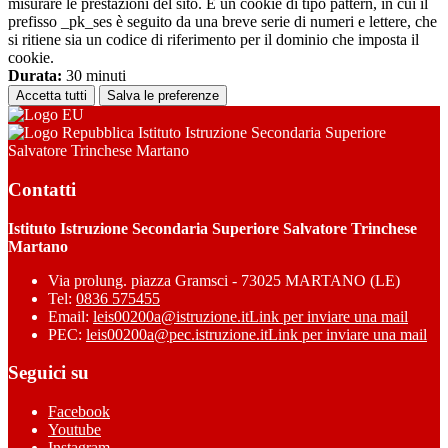
misurare le prestazioni del sito. È un cookie di tipo pattern, in cui il
prefisso _pk_ses è seguito da una breve serie di numeri e lettere, che
si ritiene sia un codice di riferimento per il dominio che imposta il
cookie.
Durata:
30 minuti
Accetta tutti
Salva le preferenze
Istituto Istruzione Secondaria Superiore
Salvatore Trinchese Martano
Contatti
Istituto Istruzione Secondaria Superiore Salvatore Trinchese
Martano
Via prolung. piazza Gramsci - 73025 MARTANO (LE)
Tel:
0836 575455
Email:
leis00200a@istruzione.it
Link per inviare una mail
PEC:
leis00200a@pec.istruzione.it
Link per inviare una mail
Seguici su
Facebook
Youtube
Instagram