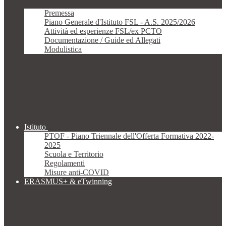
Premessa
Piano Generale d'Istituto FSL - A.S. 2025/2026
Attività ed esperienze FSL/ex PCTO
Documentazione / Guide ed Allegati
Modulistica
Istituto
PTOF - Piano Triennale dell'Offerta Formativa 2022-
2025
Scuola e Territorio
Regolamenti
Misure anti-COVID
ERASMUS+ & eTwinning